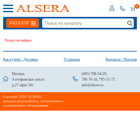
0
КАТАЛОГ
Раздел не найден
Как купить \ Доставка
Установка
Контакты \ Магазин
Москва,
(495) 788-54-29
,
Алтуфьевское шоссе
790-76-10
,
795-51-73
д.27 офис 341
info@alsera.ru
Сopyright 2026, ALSERA:
продажа водогрейного, отопительного,
осушительного оборудования