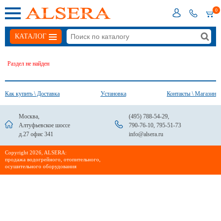
0
КАТАЛОГ
Раздел не найден
Как купить \ Доставка
Установка
Контакты \ Магазин
Москва,
(495) 788-54-29
,
Алтуфьевское шоссе
790-76-10
,
795-51-73
д.27 офис 341
info@alsera.ru
Сopyright 2026, ALSERA:
продажа водогрейного, отопительного,
осушительного оборудования