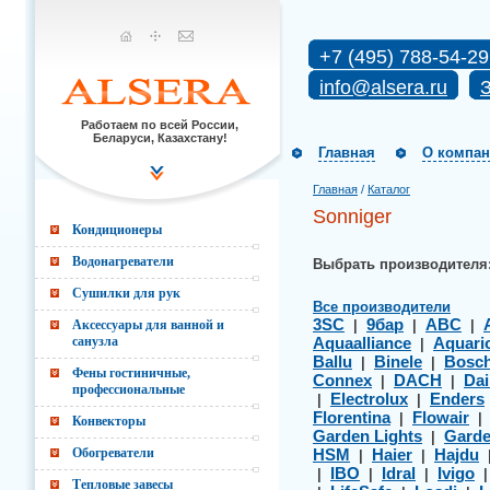
+7 (495) 788-54-29
info@alsera.ru
З
Работаем по всей России,
Беларуси, Казахстану!
Главная
О компа
Главная
/
Каталог
Sonniger
Кондиционеры
Водонагреватели
Выбрать производителя
Сушилки для рук
Все производители
3SC
9бар
ABC
Аксессуары для ванной и
|
|
|
санузла
Aquaalliance
Aquari
|
Ballu
Binele
Bosc
|
|
Фены гостиничные,
Connex
DACH
Dai
|
|
профессиональные
Electrolux
Enders
|
|
Florentina
Flowair
|
Конвекторы
Garden Lights
Gard
|
Обогреватели
HSM
Haier
Hajdu
|
|
IBO
Idral
Ivigo
|
|
|
Тепловые завесы