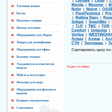
LifeSafe
Losdi
L
|
|
|
Merida
Messner
M
|
|
Тепловые пушки
Nofer
Noirot
OAS
|
|
PondTechnics
Pro
Котлы
|
|
Rolling Stars
Rov
|
|
Насосные станции
Seliger
SmartWay
|
|
T.I.P.
TMC
TOR
|
|
|
Насосы, оголовки
Comfort
Unipump
|
|
Vortice
WESTINGHO
|
Оборудование для уборки
Алмаз
Алмак
Алс
|
|
Товары для дезинфекции
СТН
Тепломаш
Т
|
|
Оборудование для офиса
Сортировать цену по:
Бытовая техника
Увлажнители и очистители
Раздел не найден
воздуха
Мебель и аксессуары
Фильтры для воды
Оборудование для фонтана и
водоема
Камины электрические
Сантехника