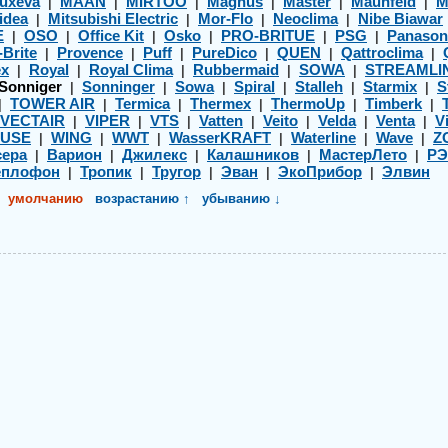
uxeva
MAAN
MIRTOO
Magnus
Master
Maunfeld
M
|
|
|
|
|
|
idea
Mitsubishi Electric
Mor-Flo
Neoclima
Nibe Biawar
|
|
|
|
E
OSO
Office Kit
Osko
PRO-BRITUE
PSG
Panason
|
|
|
|
|
|
-Brite
Provence
Puff
PureDico
QUEN
Qattroclima
|
|
|
|
|
|
ex
Royal
Royal Clima
Rubbermaid
SOWA
STREAMLI
|
|
|
|
|
Sonniger
Sonninger
Sowa
Spiral
Stalleh
Starmix
S
|
|
|
|
|
|
TOWER AIR
Termica
Thermex
ThermoUp
Timberk
|
|
|
|
|
|
VECTAIR
VIPER
VTS
Vatten
Veito
Velda
Venta
Vi
|
|
|
|
|
|
|
USE
WING
WWT
WasserKRAFT
Waterline
Wave
Z
|
|
|
|
|
|
ера
Варион
Джилекс
Калашников
МастерЛето
Р
|
|
|
|
|
еплофон
Тропик
Тругор
Эван
ЭкоПрибор
Элвин
|
|
|
|
|
умолчанию
возрастанию ↑
убыванию ↓