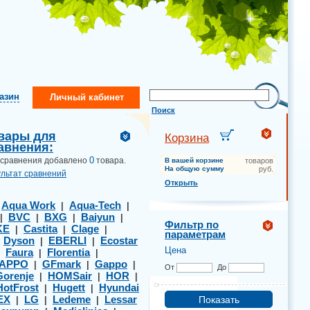
газин
Личный кабинет
Поиск
вары для
Корзина
авнения:
0
 сравнения добавлено
товара.
В вашей корзине
товаров
На общую сумму
руб.
ультат сравнений
Открыть
Aqua Work
Aqua-Tech
|
|
|
BVC
BXG
Baiyun
|
|
|
|
Фильтр по
KE
Castita
Clage
|
|
|
параметрам
Dyson
EBERLI
Ecostar
|
|
|
Цена
Faura
Florentia
|
|
|
APPO
GFmark
Gappo
|
|
|
От
До
Gorenje
HOMSair
HOR
|
|
|
HotFrost
Hugett
Hyundai
|
|
EX
LG
Ledeme
Lessar
|
|
|