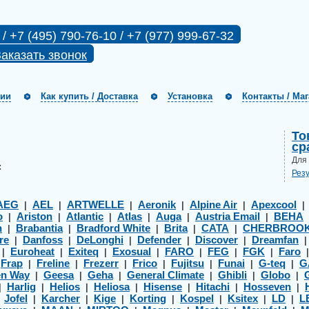
 / +7 (495) 790-76-10 / +7 (977) 999-67-32
аказать звонок
нии
Как купить / Доставка
Установка
Контакты / Ма
То
ср
Для
:
Рез
AEG
AEL
ARTWELLE
Aeronik
Alpine Air
Apexcool
|
|
|
|
|
o
Ariston
Atlantic
Atlas
Auga
Austria Email
BEHA
|
|
|
|
|
|
h
Brabantia
Bradford White
Brita
CATA
CHERBROO
|
|
|
|
|
re
Danfoss
DeLonghi
Defender
Discover
Dreamfan
|
|
|
|
|
Euroheat
Exiteq
Exosual
FARO
FEG
FGK
Faro
|
|
|
|
|
|
|
Frap
Freline
Frezerr
Frico
Fujitsu
Funai
G-teq
G
|
|
|
|
|
|
|
|
en Way
Geesa
Geha
General Climate
Ghibli
Globo
|
|
|
|
|
|
Harlig
Helios
Heliosa
Hisense
Hitachi
Hosseven
|
|
|
|
|
|
|
Jofel
Karcher
Kige
Korting
Kospel
Ksitex
LD
L
|
|
|
|
|
|
|
|