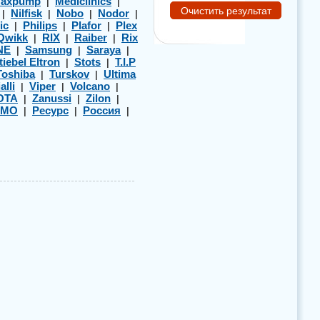
axpump
Mediclinics
|
|
Nilfisk
Nobo
Nodor
|
|
|
|
ic
Philips
Plafor
Plex
|
|
|
Qwikk
RIX
Raiber
Rix
|
|
|
NE
Samsung
Saraya
|
|
|
tiebel Eltron
Stots
T.I.P
|
|
Toshiba
Turskov
Ultima
|
|
alli
Viper
Volcano
|
|
|
OTA
Zanussi
Zilon
|
|
|
ЭМО
Ресурс
Россия
|
|
|