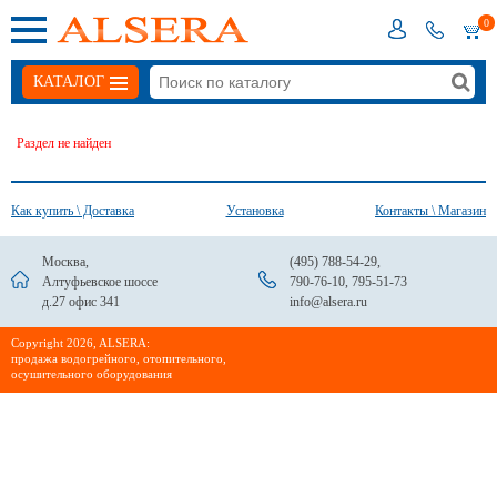
0
КАТАЛОГ
Раздел не найден
Как купить \ Доставка
Установка
Контакты \ Магазин
Москва,
(495) 788-54-29
,
Алтуфьевское шоссе
790-76-10
,
795-51-73
д.27 офис 341
info@alsera.ru
Сopyright 2026, ALSERA:
продажа водогрейного, отопительного,
осушительного оборудования