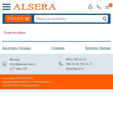
0
КАТАЛОГ
Раздел не найден
Как купить \ Доставка
Установка
Контакты \ Магазин
Москва,
(495) 788-54-29
,
Алтуфьевское шоссе
790-76-10
,
795-51-73
д.27 офис 341
info@alsera.ru
Сopyright 2026, ALSERA:
продажа водогрейного, отопительного,
осушительного оборудования