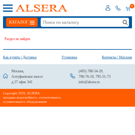
0
КАТАЛОГ
Раздел не найден
Как купить \ Доставка
Установка
Контакты \ Магазин
Москва,
(495) 788-54-29
,
Алтуфьевское шоссе
790-76-10
,
795-51-73
д.27 офис 341
info@alsera.ru
Сopyright 2026, ALSERA:
продажа водогрейного, отопительного,
осушительного оборудования