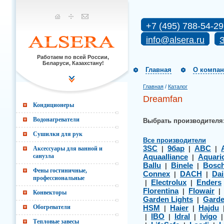
+7 (495) 788-54-29
info@alsera.ru
З
Работаем по всей России,
Беларуси, Казахстану!
Главная
О компа
Главная
/
Каталог
Dreamfan
Кондиционеры
Водонагреватели
Выбрать производителя
Сушилки для рук
Все производители
3SC
9бар
ABC
Аксессуары для ванной и
|
|
|
санузла
Aquaalliance
Aquari
|
Ballu
Binele
Bosc
|
|
Фены гостиничные,
Connex
DACH
Dai
|
|
профессиональные
Electrolux
Enders
|
|
Florentina
Flowair
|
Конвекторы
Garden Lights
Gard
|
Обогреватели
HSM
Haier
Hajdu
|
|
IBO
Idral
Ivigo
|
|
|
Тепловые завесы