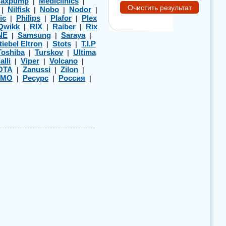
axpump
Mediclinics
|
|
Nilfisk
Nobo
Nodor
|
|
|
|
ic
Philips
Plafor
Plex
|
|
|
Qwikk
RIX
Raiber
Rix
|
|
|
NE
Samsung
Saraya
|
|
|
tiebel Eltron
Stots
T.I.P
|
|
Toshiba
Turskov
Ultima
|
|
alli
Viper
Volcano
|
|
|
OTA
Zanussi
Zilon
|
|
|
ЭМО
Ресурс
Россия
|
|
|