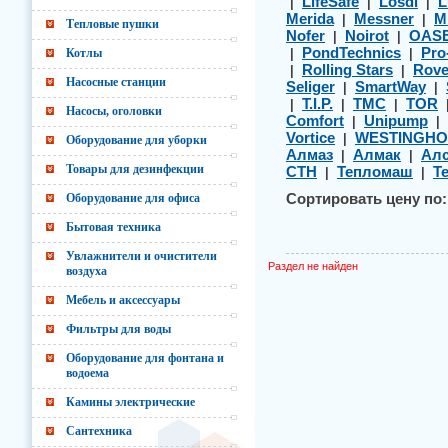
LifeSafe
Losdi
L
|
|
|
Merida
Messner
M
|
|
Тепловые пушки
Nofer
Noirot
OAS
|
|
PondTechnics
Pro
Котлы
|
|
Rolling Stars
Rov
|
|
Насосные станции
Seliger
SmartWay
|
|
T.I.P.
TMC
TOR
|
|
|
Насосы, оголовки
Comfort
Unipump
|
|
Vortice
WESTINGHO
|
Оборудование для уборки
Алмаз
Алмак
Алс
|
|
Товары для дезинфекции
СТН
Тепломаш
Т
|
|
Оборудование для офиса
Сортировать цену по:
Бытовая техника
Увлажнители и очистители
Раздел не найден
воздуха
Мебель и аксессуары
Фильтры для воды
Оборудование для фонтана и
водоема
Камины электрические
Сантехника