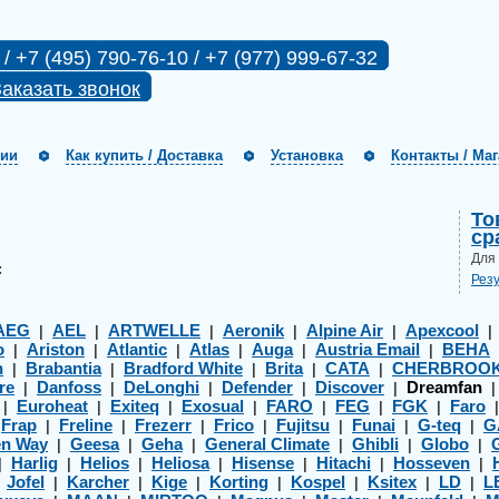
 / +7 (495) 790-76-10 / +7 (977) 999-67-32
аказать звонок
нии
Как купить / Доставка
Установка
Контакты / Ма
То
ср
Для
:
Рез
AEG
AEL
ARTWELLE
Aeronik
Alpine Air
Apexcool
|
|
|
|
|
o
Ariston
Atlantic
Atlas
Auga
Austria Email
BEHA
|
|
|
|
|
|
h
Brabantia
Bradford White
Brita
CATA
CHERBROO
|
|
|
|
|
re
Danfoss
DeLonghi
Defender
Discover
Dreamfan
|
|
|
|
|
Euroheat
Exiteq
Exosual
FARO
FEG
FGK
Faro
|
|
|
|
|
|
|
Frap
Freline
Frezerr
Frico
Fujitsu
Funai
G-teq
G
|
|
|
|
|
|
|
|
en Way
Geesa
Geha
General Climate
Ghibli
Globo
|
|
|
|
|
|
Harlig
Helios
Heliosa
Hisense
Hitachi
Hosseven
|
|
|
|
|
|
|
Jofel
Karcher
Kige
Korting
Kospel
Ksitex
LD
L
|
|
|
|
|
|
|
|