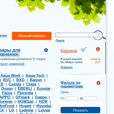
газин
Личный кабинет
Поиск
вары для
Корзина
авнения:
0
 сравнения добавлено
товара.
В вашей корзине
товаров
На общую сумму
руб.
ультат сравнений
Открыть
Aqua Work
Aqua-Tech
|
|
|
BVC
BXG
Baiyun
|
|
|
|
Фильтр по
KE
Castita
Clage
|
|
|
параметрам
Dyson
EBERLI
Ecostar
|
|
|
Цена
Faura
Florentia
|
|
|
APPO
GFmark
Gappo
|
|
|
От
До
Gorenje
HOMSair
HOR
|
|
|
HotFrost
Hugett
Hyundai
|
|
EX
LG
Ledeme
Lessar
|
|
|