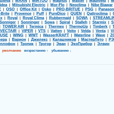
uxeva
MAAN
MIRTOO
Magnus
Master
Maunfeld
M
|
|
|
|
|
|
idea
Mitsubishi Electric
Mor-Flo
Neoclima
Nibe Biawar
|
|
|
|
E
OSO
Office Kit
Osko
PRO-BRITUE
PSG
Panason
|
|
|
|
|
|
-Brite
Provence
Puff
PureDico
QUEN
Qattroclima
|
|
|
|
|
|
ex
Royal
Royal Clima
Rubbermaid
SOWA
STREAMLI
|
|
|
|
|
Sonniger
Sonninger
Sowa
Spiral
Stalleh
Starmix
S
|
|
|
|
|
|
TOWER AIR
Termica
Thermex
ThermoUp
Timberk
|
|
|
|
|
|
VECTAIR
VIPER
VTS
Vatten
Veito
Velda
Venta
Vi
|
|
|
|
|
|
|
USE
WING
WWT
WasserKRAFT
Waterline
Wave
Z
|
|
|
|
|
|
ера
Варион
Джилекс
Калашников
МастерЛето
Р
|
|
|
|
|
еплофон
Тропик
Тругор
Эван
ЭкоПрибор
Элвин
|
|
|
|
|
умолчанию
возрастанию ↑
убыванию ↓