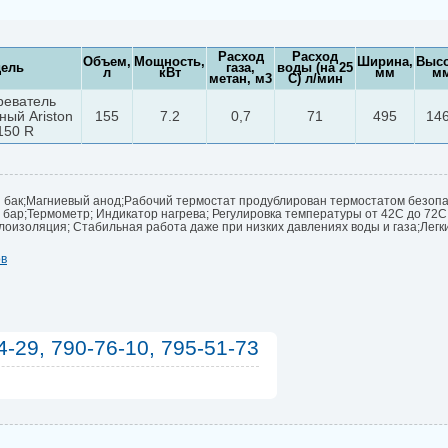
Расход
Расход
Объем,
Мощность,
Ширина,
Высо
ель
газа,
воды (на 25
л
кВт
мм
м
метан, м3
С) л/мин
реватель
ный Ariston
155
7.2
0,7
71
495
14
150 R
 бак;Магниевый анод;Рабочий термостат продублирован термостатом безоп
 бар;Термометр; Индикатор нагрева; Регулировка температуры от 42С до 72С;
оизоляция; Стабильная работа даже при низких давлениях воды и газа;Легки
ов
4-29, 790-76-10, 795-51-73