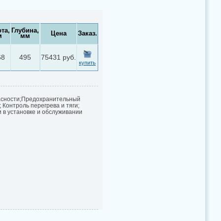
та,
Глубина,
Цена
Заказ.
м
мм
68
495
75431 руб.
купить
асности;Предохранительный
 Контроль перегрева и тяги;
 в установке и обслуживании