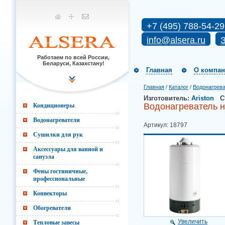
+7 (495) 788-54-29
info@alsera.ru
З
Работаем по всей России,
Беларуси, Казахстану!
Главная
О компа
Главная
/
Каталог
/
Водонагрев
Изготовитель:
Ariston
С
Водонагреватель н
Кондиционеры
Водонагреватели
Артикул: 18797
Сушилки для рук
Аксессуары для ванной и
санузла
Фены гостиничные,
профессиональные
Конвекторы
Обогреватели
Увеличить
Тепловые завесы