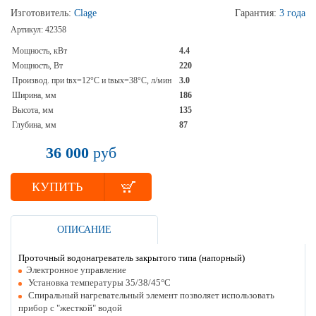
Изготовитель:
Clage
Гарантия:
3 года
Артикул:
42358
Мощность, кВт
4.4
Мощность, Вт
220
Производ. при tвх=12°С и tвых=38°C, л/мин
3.0
Ширина, мм
186
Высота, мм
135
Глубина, мм
87
36 000
руб
КУПИТЬ
ОПИСАНИЕ
Проточный водонагреватель закрытого типа (напорный)
Электронное управление
Установка температуры 35/38/45°С
Спиральный нагревательный элемент позволяет использовать
прибор с "жесткой" водой