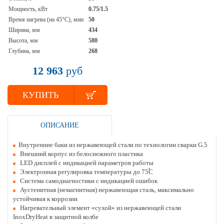
Мощность, кВт
0.75/1.5
Время нагрева (на 45°С), мин
50
Ширина, мм
434
Высота, мм
580
Глубина, мм
268
12 963
руб
КУПИТЬ
ОПИСАНИЕ
Внутренние баки из нержавеющей стали по технологии сварки G.5
Внешний корпус из белоснежного пластика
LED дисплей с индикацией параметров работы
Электронная регулировка температуры до 75֠С
Система самодиагностики с индикацией ошибок
Аустенитная (немагнитная) нержавеющая сталь, максимально
устойчивая к коррозии
Нагревательный элемент «сухой» из нержавеющей стали
InoxDryHeat в защитной колбе