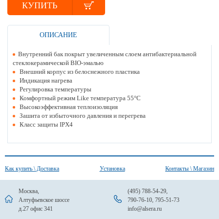
КУПИТЬ
ОПИСАНИЕ
Внутренний бак покрыт увеличенным слоем антибактериальной
стеклокерамической BIO-эмалью
Внешний корпус из белоснежного пластика
Индикация нагрева
Регулировка температуры
Комфортный режим Like температура 55°С
Высокоэффективная теплоизоляция
Зашита от избыточного давления и перегрева
Класс защиты IPX4
Как купить \ Доставка
Установка
Контакты \ Магазин
Москва,
(495) 788-54-29
,
Алтуфьевское шоссе
790-76-10
,
795-51-73
д.27 офис 341
info@alsera.ru