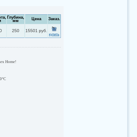
та,
Глубина,
Цена
Заказ.
м
мм
0
250
15501 руб.
купить
mex Home!
80°С