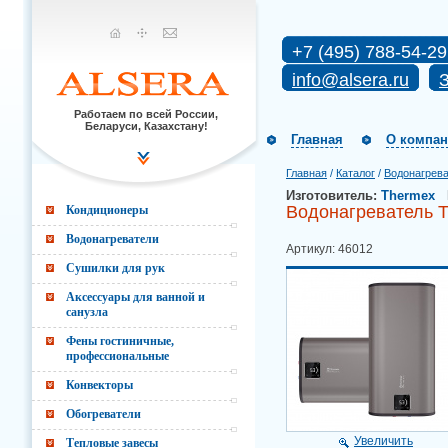
+7 (495) 788-54-29
info@alsera.ru
З
Работаем по всей России,
Беларуси, Казахстану!
Главная
О компа
Главная
/
Каталог
/
Водонагрев
Изготовитель:
Thermex
Водонагреватель Th
Кондиционеры
Водонагреватели
Артикул: 46012
Сушилки для рук
Аксессуары для ванной и
санузла
Фены гостиничные,
профессиональные
Конвекторы
Обогреватели
Увеличить
Тепловые завесы