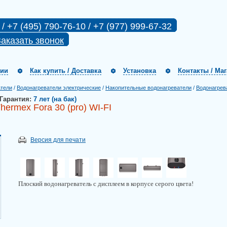
 / +7 (495) 790-76-10 / +7 (977) 999-67-32
аказать звонок
нии
Как купить / Доставка
Установка
Контакты / Ма
атели
/
Водонагреватели электрические
/
Накопительные водонагреватели
/
Водонагрев
Гарантия:
7 лет (на бак)
ermex Fora 30 (pro) WI-FI
Версия для печати
Плоский водонагреватель с дисплеем в корпусе серого цвета!