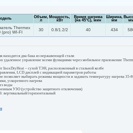
Объем,
Мощность,
Время нагрева
Ширина,
Высо
одель
л
кВт
(на 45°С), мин
мм
м
ватель Thermex
30
0.8/1.2/2
40
434
58
 (pro) WI-FI
я находятся два бака из нержавеющей стали
on удаленное управление всеми функциями через мобильное приложение Ther
т InoxDryHeat – сухой ТЭН, расположенный в стальной колбе
равления, LCD дисплей с индикацией параметров работы
е позволяет выбирать режимы мощности и задавать температуру нагрева 35-
ки, ускоренного нагрева
ез воды
роенным УЗО (устройство защитного отключения)
: вертикальный/горизонтальный
ов