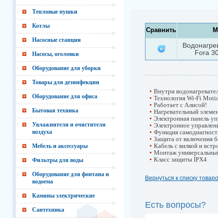
Тепловые пушки
Котлы
Сравнить
М
Насосные станции
Водонагре
Fora 30
Насосы, оголовки
Оборудование для уборки
Товары для дезинфекции
Внутри водонагревател
Оборудование для офиса
Технология Wi-Fi Moti
Работает с Алисой!
Бытовая техника
Нагревательный элемен
Электронная панель уп
Увлажнители и очистители
Электронное управлени
воздуха
Функция самодиагности
Защита от включения б
Кабель с вилкой и вст
Мебель и аксессуары
Монтаж универсальный
Класс защиты IPX4
Фильтры для воды
Оборудование для фонтана и
Вернуться к списку товар
водоема
Камины электрические
Есть вопросы?
Сантехника