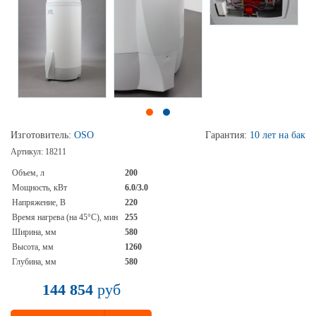
Изготовитель:
OSO
Гарантия:
10 лет на бак
Артикул:
18211
Объем, л
200
Мощность, кВт
6.0/3.0
Напряжение, В
220
Время нагрева (на 45°С), мин
255
Ширина, мм
580
Высота, мм
1260
Глубина, мм
580
144 854
руб