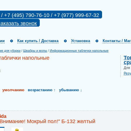
 / +7 (495) 790-76-10 / +7 (977) 999-67-32
аказать звонок
нии
Как купить / Доставка
Установка
Контакты / Ма
ие для уборки
/
Швабры и мопы
/
Информационные таблички напольные
То
аблички напольные
ср
Для
:
Рез
умолчанию
возрастанию ↑
убыванию ↓
ida
Внимание! Мокрый пол!" Б-132 желтый