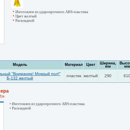
Изготовлен из ударопрочного АВS-пластика
Цвет желтый
Раскладной
Ширина,
Высо
Модель
Материал
Цвет
мм
мм
льный "Внимание! Мокрый пол!"
пластик
желтый
290
61
Б-132 желтый
сера
л»
• Изготовлен из ударопрочного АВS-пластика
• Раскладной