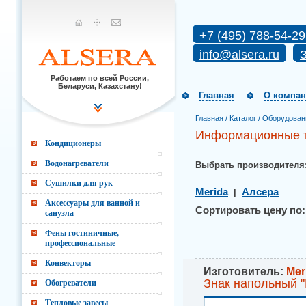
+7 (495) 788-54-29
info@alsera.ru
З
Работаем по всей России,
Беларуси, Казахстану!
Главная
О компа
Главная
/
Каталог
/
Оборудован
Информационные т
Кондиционеры
Водонагреватели
Выбрать производителя
Сушилки для рук
Merida
Алсера
|
Аксессуары для ванной и
Сортировать цену по:
санузла
Фены гостиничные,
профессиональные
Конвекторы
Изготовитель:
Mer
Знак напольный "
Обогреватели
Тепловые завесы