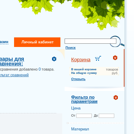
газин
Личный кабинет
Поиск
вары для
Корзина
авнения:
0
 сравнения добавлено
товара.
В вашей корзине
товаров
На общую сумму
руб.
ультат сравнений
Открыть
Фильтр по
параметрам
Цена
От
До
Материал