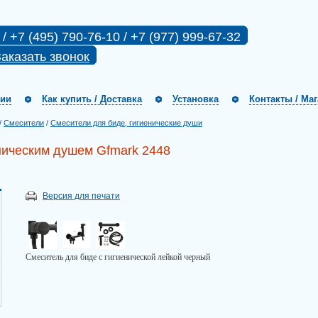
 / +7 (495) 790-76-10 / +7 (977) 999-67-32
аказать звонок
нии
Как купить / Доставка
Установка
Контакты / Ма
/
Смесители
/
Смесители для биде, гигиенические души
ническим душем Gfmark 2448
Версия для печати
Смеситель для биде с гигиенической лейкой черный