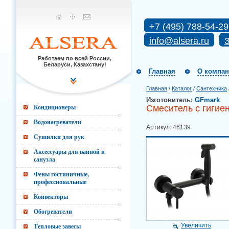
+7 (495) 788-54-29
info@alsera.ru
З
Работаем по всей России,
Беларуси, Казахстану!
Главная
О компа
Главная
/
Каталог
/
Сантехника
Изготовитель:
GFmark
Смеситель с гигие
Кондиционеры
Водонагреватели
Артикул: 46139
Сушилки для рук
Аксессуары для ванной и
санузла
Фены гостиничные,
профессиональные
Конвекторы
Обогреватели
Увеличить
Тепловые завесы