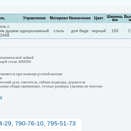
Ширина,
Выс
ль
Управление
Материал
Назначение
Цвет
мм
ель с
ким душем
однорычажный
сталь
для биде
черный
150
2
 2448
гигиенической лейкой
щей стали AISI304
равляется при помощи ручной кнопки
дж
ческий душ, смеситель, гибкая подводка, держатель
азаны общие примерные, точные размеры указаны на чертеже
ов
4-29, 790-76-10, 795-51-73