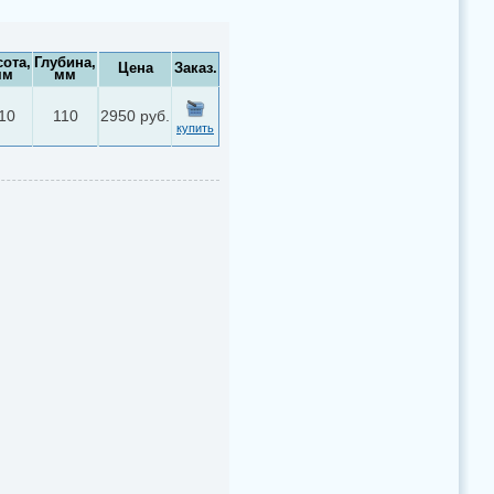
ота,
Глубина,
Цена
Заказ.
мм
мм
10
110
2950 руб.
купить