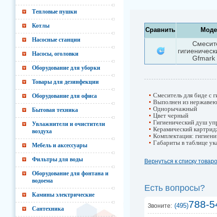
Тепловые пушки
Котлы
Сравнить
Моде
Насосные станции
Смесит
гигиеничес
Насосы, оголовки
Gfmark
Оборудование для уборки
Товары для дезинфекции
Смеситель для биде с 
Оборудование для офиса
Выполнен из нержавею
Однорычажный
Бытовая техника
Цвет черный
Гигиенический душ уп
Увлажнители и очистители
Керамический картри
воздуха
Комплектация: гигиени
Габариты в таблице ук
Мебель и аксессуары
Фильтры для воды
Вернуться к списку товар
Оборудование для фонтана и
водоема
Есть вопросы?
Камины электрические
788-5
(495)
Звоните:
Сантехника