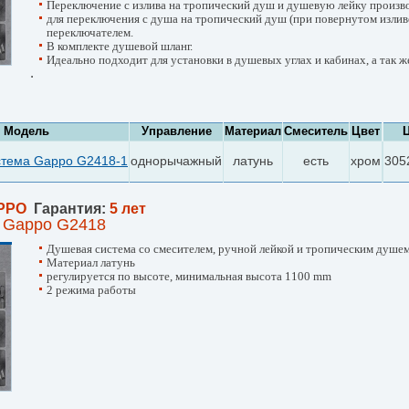
Переключение с излива на тропический душ и душевую лейку произв
для переключения с душа на тропический душ (при повернутом изли
переключателем.
В комплекте душевой шланг.
Идеально подходит для установки в душевых углах и кабинах, а так ж
.
Модель
Управление
Материал
Смеситель
Цвет
стема Gappo G2418-1
однорычажный
латунь
есть
хром
305
PPO
Гарантия:
5 лет
 Gappo G2418
Душевая система со смесителем, ручной лейкой и тропическим душем
Материал латунь
регулируется по высоте, минимальная высота 1100 mm
2 режима работы