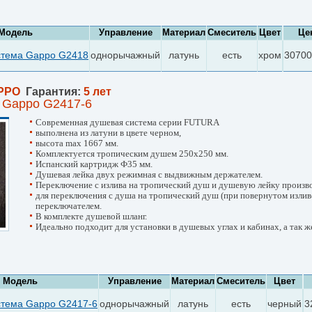
Модель
Управление
Материал
Смеситель
Цвет
Це
стема Gappo G2418
однорычажный
латунь
есть
хром
30700
PPO
Гарантия:
5 лет
 Gappo G2417-6
Современная душевая система серии FUTURA
выполнена из латуни в цвете черном,
высота max 1667 мм.
Комплектуется тропическим душем 250х250 мм.
Испанский картридж Ф35 мм.
Душевая лейка двух режимная с выдвижным держателем.
Переключение с излива на тропический душ и душевую лейку произв
для переключения с душа на тропический душ (при повернутом изли
переключателем.
В комплекте душевой шланг.
Идеально подходит для установки в душевых углах и кабинах, а так же
Модель
Управление
Материал
Смеситель
Цвет
стема Gappo G2417-6
однорычажный
латунь
есть
черный
3