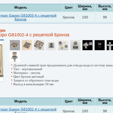
Ширина,
Высота,
Модель
Цвет
мм
мм
трап Gappo G81003-4 с решеткой
бронза
100
98
Бронза
ppo
ppo G81002-4 с решеткой Бронза
Душевой сливной трап предназначен для отвода воды в систему кана
Тип – вертикальный
Материал – латунь
Цвет бронза матовый
Защита от обратного тока воды
Выход в канализацию 50 мм
Ширина,
Высота,
Модель
Цвет
мм
мм
трап Gappo G81002-4 с решеткой
бронза
100
98