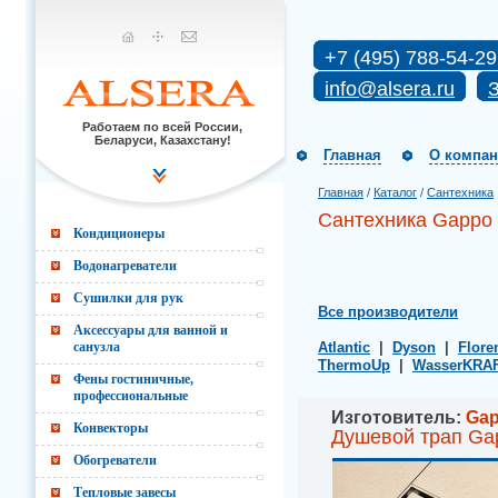
+7 (495) 788-54-29
info@alsera.ru
З
Работаем по всей России,
Беларуси, Казахстану!
Главная
О компа
Главная
/
Каталог
/
Сантехника
Сантехника Gappo
Кондиционеры
Водонагреватели
Сушилки для рук
Все производители
Аксессуары для ванной и
санузла
Atlantic
|
Dyson
|
Flore
ThermoUp
|
WasserKRA
Фены гостиничные,
профессиональные
Изготовитель:
Ga
Конвекторы
Душевой трап Ga
Обогреватели
Тепловые завесы