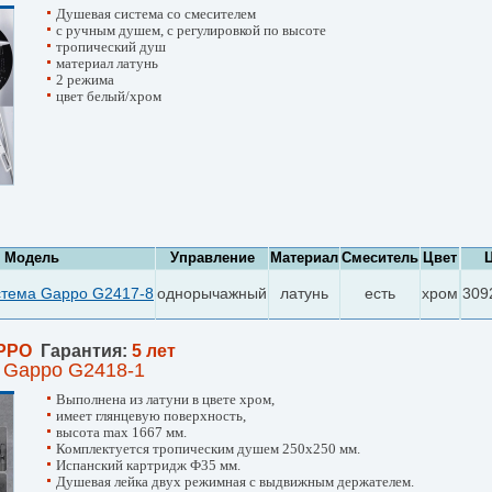
Душевая система со смесителем
с ручным душем, с регулировкой по высоте
тропический душ
материал латунь
2 режима
цвет белый/хром
Модель
Управление
Материал
Смеситель
Цвет
стема Gappo G2417-8
однорычажный
латунь
есть
хром
309
PPO
Гарантия:
5 лет
 Gappo G2418-1
Выполнена из латуни в цвете хром,
имеет глянцевую поверхность,
высота max 1667 мм.
Комплектуется тропическим душем 250х250 мм.
Испанский картридж Ф35 мм.
Душевая лейка двух режимная с выдвижным держателем.