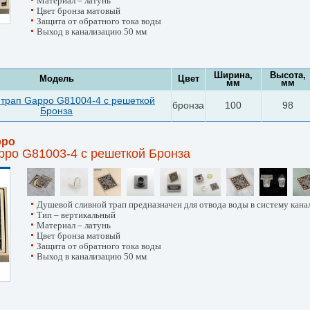
Материал – латунь
Цвет бронза матовый
Защита от обратного тока воды
Выход в канализацию 50 мм
Ширина,
Высота,
Модель
Цвет
мм
мм
трап Gappo G81004-4 с решеткой
бронза
100
98
Бронза
ppo
ppo G81003-4 с решеткой Бронза
Душевой сливной трап предназначен для отвода воды в систему кана
Тип – вертикальный
Материал – латунь
Цвет бронза матовый
Защита от обратного тока воды
Выход в канализацию 50 мм