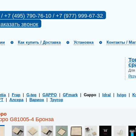
 / +7 (495) 790-76-10 / +7 (977) 999-67-32
аказать звонок
нии
Как купить / Доставка
Установка
Контакты / Ма
То
ср
Для
Рез
ntia
|
Frap
|
G-teq
|
GAPPO
|
GFmark
|
Gappo
|
Idral
|
Ivigo
|
K
FT
|
Алсера
|
Варион
|
Тругор
ppo
ppo G81005-4 Бронза