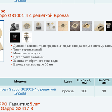
Бронза
ppo
ppo G81001-4 с решеткой Бронза
Душевой сливной трап предназначен для отвода воды в систему кана
Тип – вертикальный
Материал – латунь
Цвет бронза матовый
Защита от обратного тока воды
Выход в канализацию 50 мм
Ширина,
Высота,
Модель
Цвет
мм
мм
трап Gappo G81001-4 с решеткой
бронза
100
98
Бронза
PPO
Гарантия:
5 лет
 Gappo G2417-8