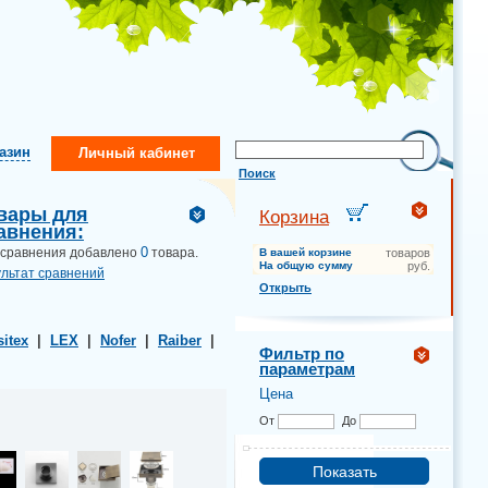
газин
Личный кабинет
Поиск
вары для
Корзина
авнения:
0
 сравнения добавлено
товара.
В вашей корзине
товаров
На общую сумму
руб.
ультат сравнений
Открыть
sitex
|
LEX
|
Nofer
|
Raiber
|
Фильтр по
параметрам
Цена
От
До