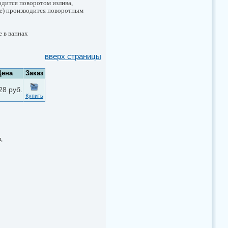
одится поворотом излива,
ве) производится поворотным
е в ваннах
вверх страницы
Цена
Заказ
28 руб.
Купить
,