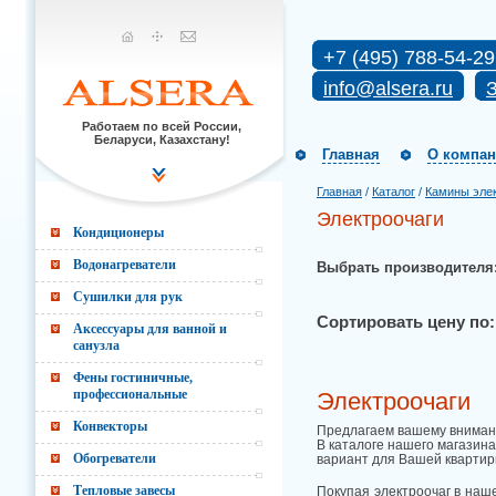
+7 (495) 788-54-29
info@alsera.ru
З
Работаем по всей России,
Беларуси, Казахстану!
Главная
О компа
Главная
/
Каталог
/
Камины эле
Электроочаги
Кондиционеры
Водонагреватели
Выбрать производителя
Сушилки для рук
Сортировать цену по:
Аксессуары для ванной и
санузла
Фены гостиничные,
профессиональные
Электроочаги
Конвекторы
Предлагаем вашему внимани
В каталоге нашего магазин
Обогреватели
вариант для Вашей квартир
Тепловые завесы
Покупая электроочаг в наш