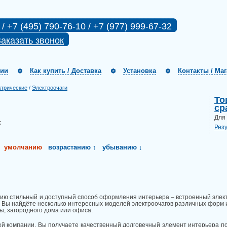
 / +7 (495) 790-76-10 / +7 (977) 999-67-32
аказать звонок
нии
Как купить / Доставка
Установка
Контакты / Ма
ктрические
/
Электроочаги
То
ср
Для
:
Рез
умолчанию
возрастанию ↑
убыванию ↓
ю стильный и доступный способ оформления интерьера – встроенный элект
а Вы найдёте несколько интересных моделей электроочагов различных форм
ы, загородного дома или офиса.
ей компании, Вы получаете качественный долговечный элемент интерьера по