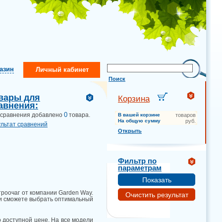
газин
Личный кабинет
Поиск
вары для
Корзина
авнения:
0
 сравнения добавлено
товара.
В вашей корзине
товаров
На общую сумму
руб.
ультат сравнений
Открыть
Фильтр по
параметрам
роочаг от компании Garden Way.
 и сможете выбрать оптимальный
 доступной цене. На все модели