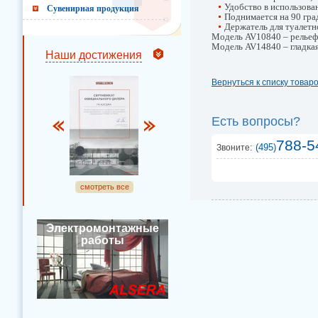
Удобство в использова
Сувенирная продукция
Поднимается на 90 гра
Держатель для туалетн
Модель AV10840 – рельеф
Модель AV14840 – гладкая
Наши достижения
Вернуться к списку товар
Есть вопросы?
788-5
(495)
Звоните:
смотреть все
Электромонтажные
работы