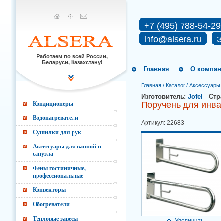
+7 (495) 788-54-29
info@alsera.ru
З
Работаем по всей России,
Беларуси, Казахстану!
Главная
О компа
Главная
/
Каталог
/
Аксессуары 
Изготовитель:
Jofel
Стр
Поручень для инва
Кондиционеры
Водонагреватели
Артикул: 22683
Сушилки для рук
Аксессуары для ванной и
санузла
Фены гостиничные,
профессиональные
Конвекторы
Обогреватели
Тепловые завесы
Увеличить