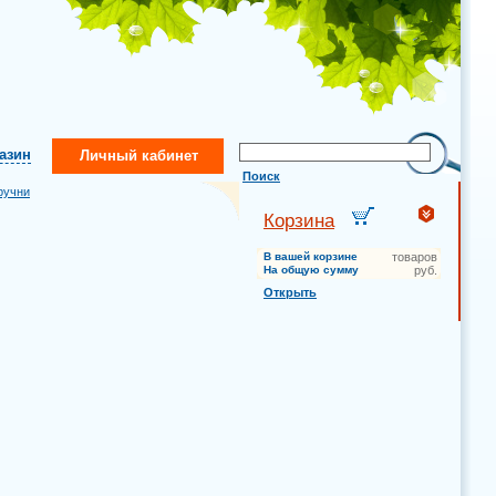
газин
Личный кабинет
Поиск
ручни
Корзина
В вашей корзине
товаров
На общую сумму
руб.
Открыть