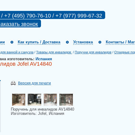
 / +7 (495) 790-76-10 / +7 (977) 999-67-32
аказать звонок
нии
Как купить / Доставка
Установка
Контакты / Ма
для ванной и санузла
/
Товары для инвалидов
/
Поручни для инвалидов
/
Откидные по
ана изготовитель:
Испания
лидов Jofel AV14840
Версия для печати
Поручень для инвалидов AV14840
Изготовитель: Jofel, Испания