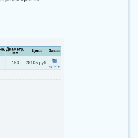
на,
Диаметр,
Цена
Заказ.
мм
150
28105 руб.
купить