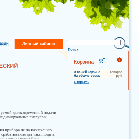
газин
Личный кабинет
Поиск
Корзина
ЧЕСКИЙ
В вашей корзине
товаров
На общую сумму
руб.
Открыть
руемой кратковременной подачи
 индивидуальные писсуары
ия прибора не по назначению.
у срабатывания датчика, подача
ия датчика через 3 сек