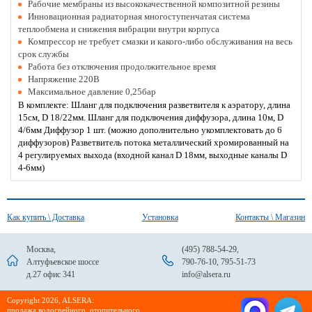
Рабочие мембраны из высококачественной композитной резины
Инновационная радиаторная многоступенчатая система
теплообмена и снижения вибрации внутри корпуса
Компрессор не требует смазки и какого-либо обслуживания на весь
срок службы
Работа без отключения продолжительное время
Напряжение 220В
Максимальное давление 0,25бар
В комплекте: Шланг для подключения разветвителя к аэратору, длина
15см, D 18/22мм. Шланг для подключения диффузора, длина 10м, D
4/6мм Диффузор 1 шт. (можно дополнительно укомплектовать до 6
диффузоров) Разветвитель потока металлический хромированный на
4 регулируемых выхода (входной канал D 18мм, выходные каналы D
4-6мм)
Как купить \ Доставка
Установка
Контакты \ Магазин
Москва,
(495) 788-54-29
,
Алтуфьевское шоссе
790-76-10
,
795-51-73
д.27 офис 341
info@alsera.ru
Сopyright 2026, ALSERA:
продажа водогрейного, отопительного,