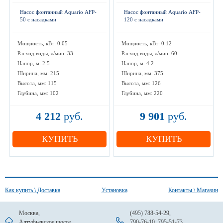
Насос фонтанный Aquario AFP-
Насос фонтанный Aquario AFP-
50 с насадками
120 с насадками
Мощность, кВт: 0.05
Мощность, кВт: 0.12
Расход воды, л/мин: 33
Расход воды, л/мин: 60
Напор, м: 2.5
Напор, м: 4.2
Ширина, мм: 215
Ширина, мм: 375
Высота, мм: 115
Высота, мм: 126
Глубина, мм: 102
Глубина, мм: 220
4 212
руб.
9 901
руб.
КУПИТЬ
КУПИТЬ
Как купить \ Доставка
Установка
Контакты \ Магазин
Москва,
(495) 788-54-29
,
Алтуфьевское шоссе
790-76-10
,
795-51-73