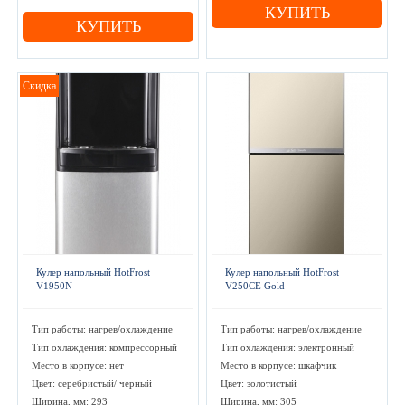
КУПИТЬ
КУПИТЬ
Скидка
Кулер напольный HotFrost
Кулер напольный HotFrost
V1950N
V250CE Gold
Тип работы: нагрев/охлаждение
Тип работы: нагрев/охлаждение
Тип охлаждения: компрессорный
Тип охлаждения: электронный
Место в корпусе: нет
Место в корпусе: шкафчик
Цвет: серебристый/ черный
Цвет: золотистый
Ширина, мм: 293
Ширина, мм: 305