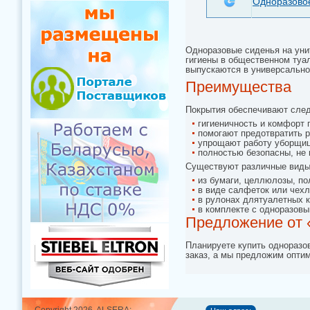
Одноразовое
Одноразовые сиденья на уни
гигиены в общественном туал
выпускаются в универсально
Преимущества
Покрытия обеспечивают сле
гигиеничность и комфорт 
помогают предотвратить р
упрощают работу уборщиц
полностью безопасны, не 
Существуют различные виды
из бумаги, целлюлозы, по
в виде салфеток или чехл
в рулонах длятуалетных к
в комплекте с одноразовы
Предложение от 
Планируете купить одноразо
заказ, а мы предложим опти