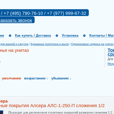
 / +7 (495) 790-76-10 / +7 (977) 999-67-32
аказать звонок
нии
Как купить / Доставка
Установка
Контакты / Ма
для ванной и санузла
/
Бумажные полотенца и мыло
/
Одноразовые сиденья на унитаз
То
ья на унитаз
ср
Для
:
Рез
умолчанию
возрастанию ↑
убыванию ↓
сера
ные покрытия Алсера АЛС-1-250-П сложения 1/2
Подходят для диспенсеров туалетных покрытий размером сложения 1/2