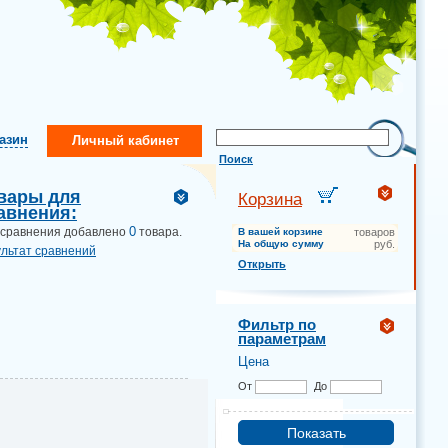
газин
Личный кабинет
Поиск
вары для
Корзина
авнения:
0
 сравнения добавлено
товара.
В вашей корзине
товаров
На общую сумму
руб.
ультат сравнений
Открыть
Фильтр по
параметрам
Цена
От
До