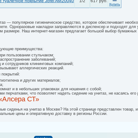
 туалетное покрытие Jofel AM20040
1/2
617 руб.
Купить
таз — популярное гигиеническое средство, которое обеспечивает необх
ете. Одноразовые накладки заправляются в диспенсер и подходят для у
м размере. Наш интернет-магазин предлагает большой выбор бумажных с
дующие преимущества:
при пользовании стульчаком;
аспространение заболеваний;
 и сотрудников клининговых компаний;
вызывают аллергических реакций.
 покрытий:
лиэтилена и других материалов;
а;
омнат и в небольших упаковках для ношения с собой;
ми перчатками, что позволяет надеть сидение на унитаз, не касаясь его 
«Алсера СТ»
вые сиденья на унитаз в Москве? На этой странице представлен товар,
мальные цены и оперативную доставку в регионы России.