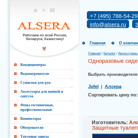
+7 (495) 788-54-29
info@alsera.ru
З
Работаем по всей России,
Беларуси, Казахстану!
Главная
О компа
Главная
/
Каталог
/
Аксессуары 
Одноразовые сиден
Кондиционеры
Водонагреватели
Выбрать производителя
Сушилки для рук
Jofel
Алсера
|
Аксессуары для ванной и
Сортировать цену по:
санузла
Фены гостиничные,
профессиональные
Конвекторы
Изготовитель:
Ал
Защитные туалет
Обогреватели
Тепловые завесы