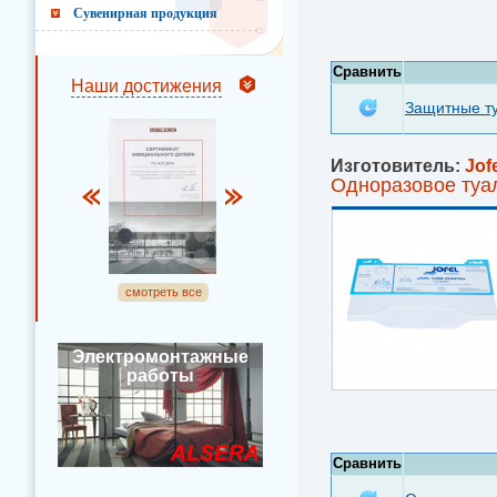
Сувенирная продукция
Сравнить
Наши достижения
Защитные ту
Изготовитель:
Jof
Одноразовое туал
смотреть все
Электромонтажные
работы
Сравнить