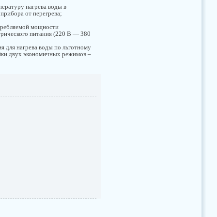
пературу нагрева воды в
 прибора от перегрева;
требляемой мощности
трического питания (220 В — 380
мя для нагрева воды по льготному
ойки двух экономичных режимов –