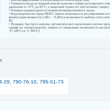
• Терморегулятор на лицевой панели позволяет плавно регулировать тем
диапазоне от 35°С до 82°С, а защитный термостат обеспечивает защиту
• Оснащен индикатором состояния антикоррозионного анода;
• Водонагреватели серии DEM C имеют возможность регулирования по
(коммутация мощности 2 кВт — 6 кВт) и возможность выбора сети элек
В);
• Функции: быстрого нагрева; автоматического включения в ночное вре
тарифу на электроэнергию; защиты от замерзания; возможность настр
"Е" (40°С) и "е" (60°С).
ов
4-29, 790-76-10, 795-51-73