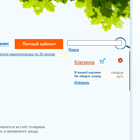
газин
Личный кабинет
Поиск
атели накопительные до 30 литров
Корзина
В вашей корзине
товаров
На общую сумму
руб.
Открыть
тигается за счёт толщины
м, и магниевого анода