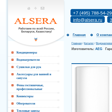
+7 (495) 788-54-29
info@alsera.ru
З
Работаем по всей России,
Беларуси, Казахстану!
Главная
О компа
Главная
/
Каталог
/
Водонагрев
Изготовитель:
AEG
Гар
Кондиционеры
Водонагреватели
Сушилки для рук
Аксессуары для ванной и
санузла
Фены гостиничные,
профессиональные
Конвекторы
Обогреватели
Тепловые завесы