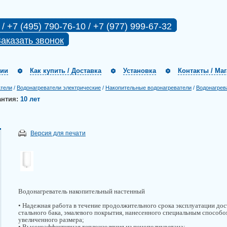
 / +7 (495) 790-76-10 / +7 (977) 999-67-32
аказать звонок
нии
Как купить / Доставка
Установка
Контакты / Ма
атели
/
Водонагреватели электрические
/
Накопительные водонагреватели
/
Водонагрев
антия:
10 лет
Версия для печати
Водонагреватель накопительный настенный
• Надежная работа в течение продолжительного срока эксплуатации дос
стального бака, эмалевого покрытия, нанесенного специальным способо
увеличенного размера;
• Высокоэффективная теплоизоляция из пенополиуретана;