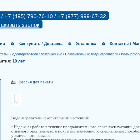
 / +7 (495) 790-76-10 / +7 (977) 999-67-32
аказать звонок
нии
Как купить / Доставка
Установка
Контакты / Ма
атели
/
Водонагреватели электрические
/
Накопительные водонагреватели
/
Водонагрев
антия:
10 лет
Версия для печати
Водонагреватель накопительный настенный
• Надежная работа в течение продолжительного срока эксплуатации дос
стального бака, эмалевого покрытия, нанесенного специальным способо
увеличенного размера;
• Высокоэффективная теплоизоляция из пенополиуретана;