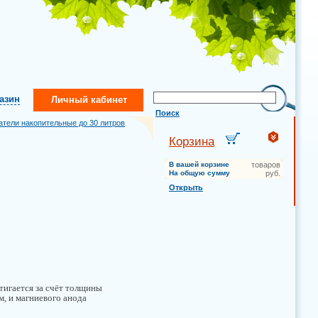
газин
Личный кабинет
Поиск
атели накопительные до 30 литров
Корзина
В вашей корзине
товаров
На общую сумму
руб.
Открыть
тигается за счёт толщины
м, и магниевого анода