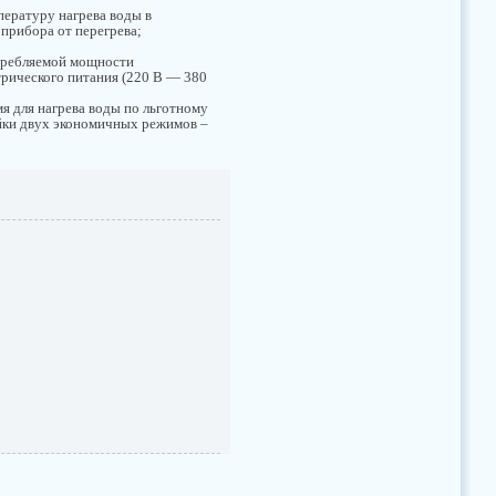
пературу нагрева воды в
 прибора от перегрева;
требляемой мощности
трического питания (220 В — 380
мя для нагрева воды по льготному
ойки двух экономичных режимов –