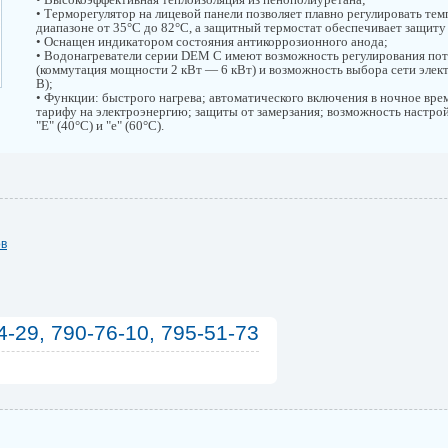
• Терморегулятор на лицевой панели позволяет плавно регулировать тем
диапазоне от 35°С до 82°С, а защитный термостат обеспечивает защиту
• Оснащен индикатором состояния антикоррозионного анода;
• Водонагреватели серии DEM C имеют возможность регулирования по
(коммутация мощности 2 кВт — 6 кВт) и возможность выбора сети элек
В);
• Функции: быстрого нагрева; автоматического включения в ночное вре
тарифу на электроэнергию; защиты от замерзания; возможность настр
"Е" (40°С) и "е" (60°С).
ов
4-29, 790-76-10, 795-51-73