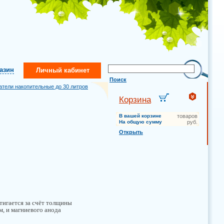
газин
Личный кабинет
Поиск
атели накопительные до 30 литров
Корзина
В вашей корзине
товаров
На общую сумму
руб.
Открыть
тигается за счёт толщины
м, и магниевого анода