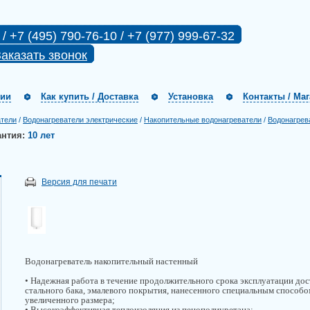
 / +7 (495) 790-76-10 / +7 (977) 999-67-32
аказать звонок
нии
Как купить / Доставка
Установка
Контакты / Ма
атели
/
Водонагреватели электрические
/
Накопительные водонагреватели
/
Водонагрев
антия:
10 лет
Версия для печати
Водонагреватель накопительный настенный
• Надежная работа в течение продолжительного срока эксплуатации дос
стального бака, эмалевого покрытия, нанесенного специальным способо
увеличенного размера;
• Высокоэффективная теплоизоляция из пенополиуретана;