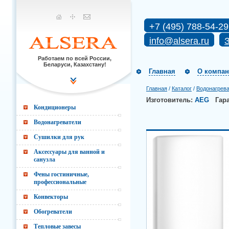
+7 (495) 788-54-29
info@alsera.ru
З
Работаем по всей России,
Беларуси, Казахстану!
Главная
О компа
Главная
/
Каталог
/
Водонагрев
Изготовитель:
AEG
Гар
Кондиционеры
Водонагреватели
Сушилки для рук
Аксессуары для ванной и
санузла
Фены гостиничные,
профессиональные
Конвекторы
Обогреватели
Тепловые завесы