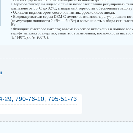
• Терморегулятор на лицевой панели позволяет плавно регулировать тем
диапазоне от 35°С до 82°С, а защитный термостат обеспечивает защиту
• Оснащен индикатором состояния антикоррозионного анода;
• Водонагреватели серии DEM C имеют возможность регулирования по
(коммутация мощности 2 кВт — 6 кВт) и возможность выбора сети элек
В);
• Функции: быстрого нагрева; автоматического включения в ночное вре
тарифу на электроэнергию; защиты от замерзания; возможность настр
"Е" (40°С) и "е" (60°С).
ов
4-29, 790-76-10, 795-51-73