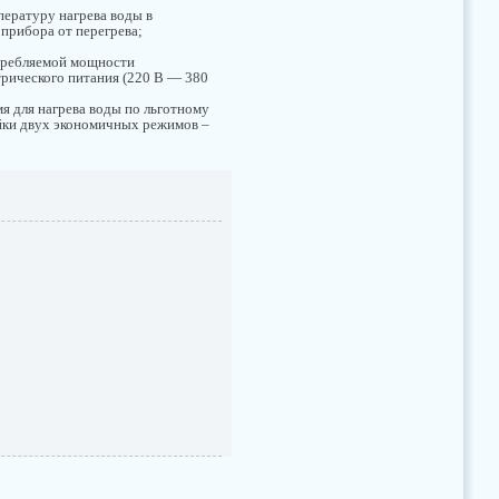
пературу нагрева воды в
 прибора от перегрева;
требляемой мощности
трического питания (220 В — 380
мя для нагрева воды по льготному
ойки двух экономичных режимов –