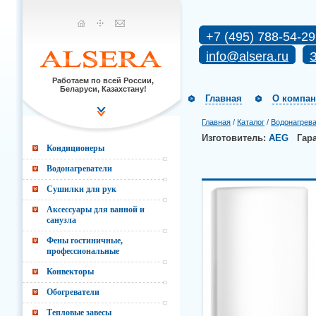
+7 (495) 788-54-29
info@alsera.ru
З
Работаем по всей России,
Беларуси, Казахстану!
Главная
О компа
Главная
/
Каталог
/
Водонагрев
Изготовитель:
AEG
Гар
Кондиционеры
Водонагреватели
Сушилки для рук
Аксессуары для ванной и
санузла
Фены гостиничные,
профессиональные
Конвекторы
Обогреватели
Тепловые завесы