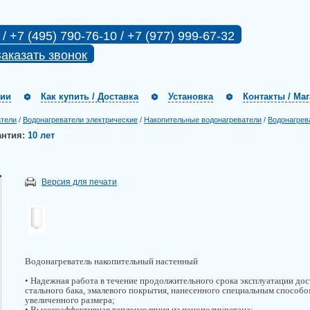
 / +7 (495) 790-76-10 / +7 (977) 999-67-32
аказать звонок
нии
Как купить / Доставка
Установка
Контакты / Ма
атели
/
Водонагреватели электрические
/
Накопительные водонагреватели
/
Водонагрев
антия:
10 лет
Версия для печати
Водонагреватель накопительный настенный
• Надежная работа в течение продолжительного срока эксплуатации дос
стального бака, эмалевого покрытия, нанесенного специальным способо
увеличенного размера;
• Высокоэффективная теплоизоляция из пенополиуретана;