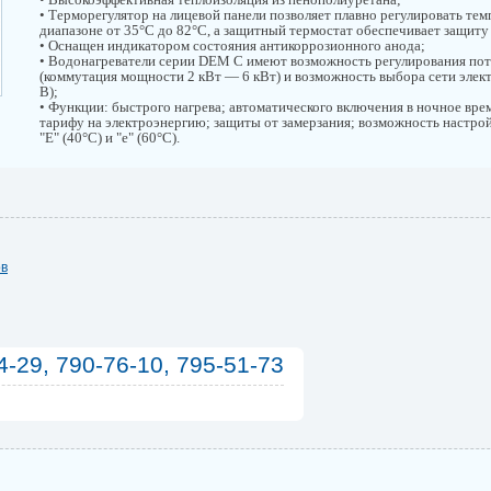
• Терморегулятор на лицевой панели позволяет плавно регулировать тем
диапазоне от 35°С до 82°С, а защитный термостат обеспечивает защиту
• Оснащен индикатором состояния антикоррозионного анода;
• Водонагреватели серии DEM C имеют возможность регулирования по
(коммутация мощности 2 кВт — 6 кВт) и возможность выбора сети элек
В);
• Функции: быстрого нагрева; автоматического включения в ночное вре
тарифу на электроэнергию; защиты от замерзания; возможность настр
"Е" (40°С) и "е" (60°С).
ов
4-29, 790-76-10, 795-51-73