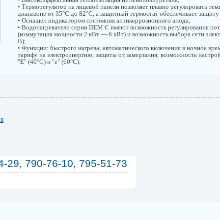
• Терморегулятор на лицевой панели позволяет плавно регулировать тем
диапазоне от 35°С до 82°С, а защитный термостат обеспечивает защиту
• Оснащен индикатором состояния антикоррозионного анода;
• Водонагреватели серии DEM C имеют возможность регулирования по
(коммутация мощности 2 кВт — 6 кВт) и возможность выбора сети элек
В);
• Функции: быстрого нагрева; автоматического включения в ночное вре
тарифу на электроэнергию; защиты от замерзания; возможность настр
"Е" (40°С) и "е" (60°С).
ов
4-29, 790-76-10, 795-51-73