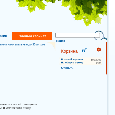
газин
Личный кабинет
Поиск
атели накопительные до 30 литров
Корзина
В вашей корзине
товаров
На общую сумму
руб.
Открыть
тигается за счёт толщины
м, и магниевого анода