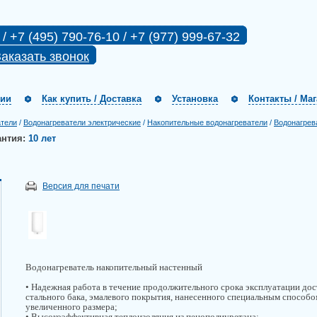
 / +7 (495) 790-76-10 / +7 (977) 999-67-32
аказать звонок
нии
Как купить / Доставка
Установка
Контакты / Ма
атели
/
Водонагреватели электрические
/
Накопительные водонагреватели
/
Водонагрев
антия:
10 лет
Версия для печати
Водонагреватель накопительный настенный
• Надежная работа в течение продолжительного срока эксплуатации дос
стального бака, эмалевого покрытия, нанесенного специальным способо
увеличенного размера;
• Высокоэффективная теплоизоляция из пенополиуретана;