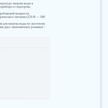
пературу нагрева воды в
 прибора от перегрева;
требляемой мощности
трического питания (220 В — 380
мя для нагрева воды по льготному
ойки двух экономичных режимов –