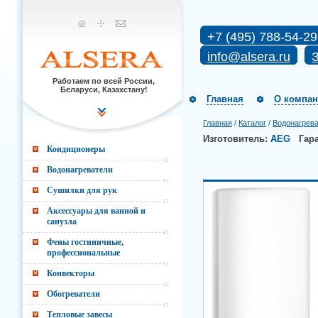
+7 (495) 788-54-29
info@alsera.ru
З
Работаем по всей России,
Беларуси, Казахстану!
Главная
О компа
Главная
/
Каталог
/
Водонагрев
Изготовитель:
AEG
Гар
Кондиционеры
Водонагреватели
Сушилки для рук
Аксессуары для ванной и
санузла
Фены гостиничные,
профессиональные
Конвекторы
Обогреватели
Тепловые завесы