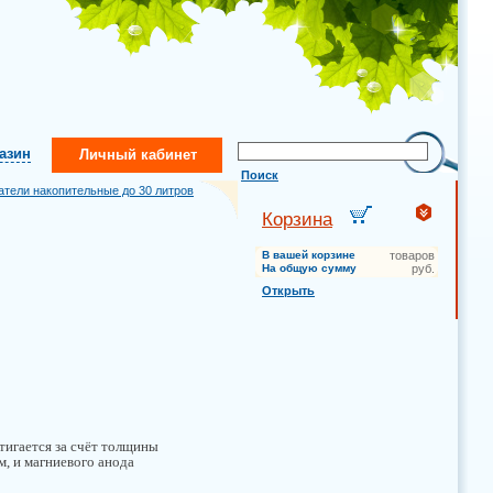
газин
Личный кабинет
Поиск
атели накопительные до 30 литров
Корзина
В вашей корзине
товаров
На общую сумму
руб.
Открыть
тигается за счёт толщины
м, и магниевого анода