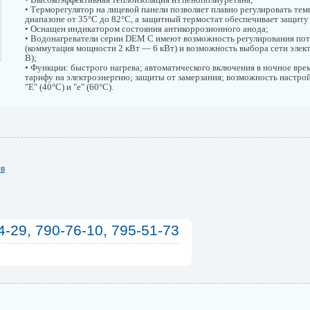
• Терморегулятор на лицевой панели позволяет плавно регулировать тем
диапазоне от 35°С до 82°С, а защитный термостат обеспечивает защиту
• Оснащен индикатором состояния антикоррозионного анода;
• Водонагреватели серии DEM C имеют возможность регулирования по
(коммутация мощности 2 кВт — 6 кВт) и возможность выбора сети элек
В);
• Функции: быстрого нагрева; автоматического включения в ночное вре
тарифу на электроэнергию; защиты от замерзания; возможность настр
"Е" (40°С) и "е" (60°С).
ов
4-29, 790-76-10, 795-51-73