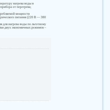
пературу нагрева воды в
 прибора от перегрева;
требляемой мощности
трического питания (220 В — 380
мя для нагрева воды по льготному
ойки двух экономичных режимов –