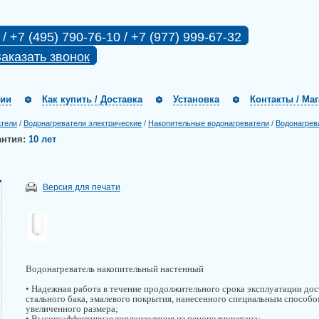
 / +7 (495) 790-76-10 / +7 (977) 999-67-32
аказать звонок
нии
Как купить / Доставка
Установка
Контакты / Ма
атели
/
Водонагреватели электрические
/
Накопительные водонагреватели
/
Водонагрев
антия:
10 лет
Версия для печати
Водонагреватель накопительный настенный
• Надежная работа в течение продолжительного срока эксплуатации дос
стального бака, эмалевого покрытия, нанесенного специальным способо
увеличенного размера;
• Высокоэффективная теплоизоляция из пенополиуретана;