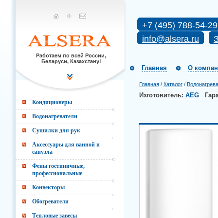
+7 (495) 788-54-29
info@alsera.ru
З
Работаем по всей России,
Беларуси, Казахстану!
Главная
О компа
Главная
/
Каталог
/
Водонагрев
Изготовитель:
AEG
Гар
Кондиционеры
Водонагреватели
Сушилки для рук
Аксессуары для ванной и
санузла
Фены гостиничные,
профессиональные
Конвекторы
Обогреватели
Тепловые завесы