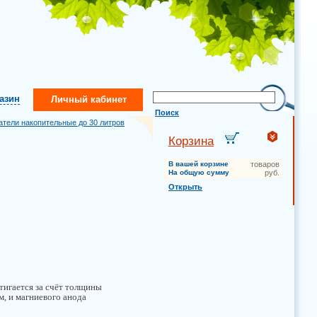
газин
Личный кабинет
Поиск
атели накопительные до 30 литров
Корзина
В вашей корзине
товаров
На общую сумму
руб.
Открыть
тигается за счёт толщины
м, и магниевого анода