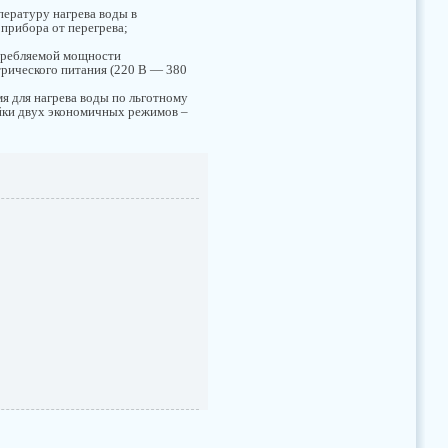
пературу нагрева воды в
 прибора от перегрева;
требляемой мощности
трического питания (220 В — 380
мя для нагрева воды по льготному
ойки двух экономичных режимов –