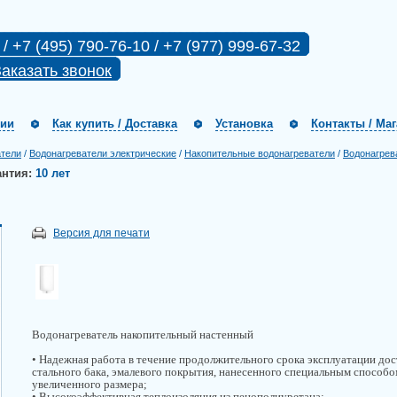
 / +7 (495) 790-76-10 / +7 (977) 999-67-32
аказать звонок
нии
Как купить / Доставка
Установка
Контакты / Ма
атели
/
Водонагреватели электрические
/
Накопительные водонагреватели
/
Водонагрев
антия:
10 лет
Версия для печати
Водонагреватель накопительный настенный
• Надежная работа в течение продолжительного срока эксплуатации дос
стального бака, эмалевого покрытия, нанесенного специальным способо
увеличенного размера;
• Высокоэффективная теплоизоляция из пенополиуретана;