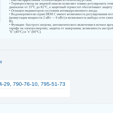
• Терморегулятор на лицевой панели позволяет плавно регулировать тем
диапазоне от 35°С до 82°С, а защитный термостат обеспечивает защиту
• Оснащен индикатором состояния антикоррозионного анода;
• Водонагреватели серии DEM C имеют возможность регулирования по
(коммутация мощности 2 кВт — 6 кВт) и возможность выбора сети элек
В);
• Функции: быстрого нагрева; автоматического включения в ночное вре
тарифу на электроэнергию; защиты от замерзания; возможность настр
"Е" (40°С) и "е" (60°С).
ов
4-29, 790-76-10, 795-51-73