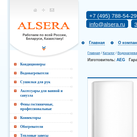
+7 (495) 788-54-29
info@alsera.ru
З
Работаем по всей России,
Беларуси, Казахстану!
Главная
О компа
Главная
/
Каталог
/
Водонагрев
Изготовитель:
AEG
Гар
Кондиционеры
Водонагреватели
Сушилки для рук
Аксессуары для ванной и
санузла
Фены гостиничные,
профессиональные
Конвекторы
Обогреватели
Тепловые завесы