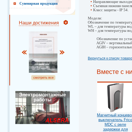
Направляющие выходно
Сувенирная продукция
Съемная нижняя панель
Класс защиты - IP 54.
Модели:
Наши достижения
Обозначение по температ
WL – для температуры во
WH – для температуры во
Обозначение по устан
AGIV – вертикальный
AGIH – горизонтальн
Вернуться к списку товар
Вместе с н
смотреть все
Электромонтажные
работы
Магнитный концево
выключатель Fric
MDC с реле
задержки для