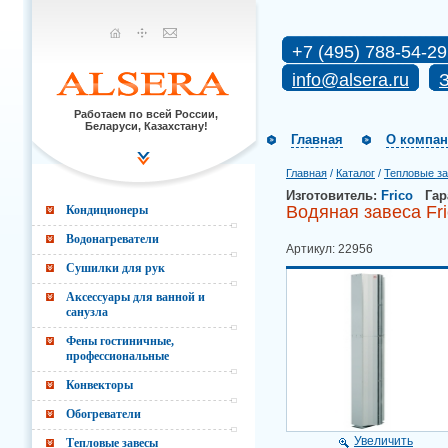
+7 (495) 788-54-29
info@alsera.ru
З
Работаем по всей России,
Беларуси, Казахстану!
Главная
О компа
Главная
/
Каталог
/
Тепловые з
Изготовитель:
Frico
Гар
Водяная завеса Fr
Кондиционеры
Водонагреватели
Артикул: 22956
Сушилки для рук
Аксессуары для ванной и
санузла
Фены гостиничные,
профессиональные
Конвекторы
Обогреватели
Увеличить
Тепловые завесы