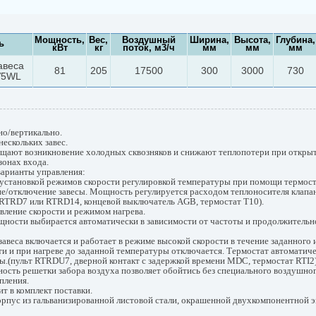
Мощность,
Вес,
Воздушный
Ширина,
Высота,
Глубина,
ь
кВт
кг
поток, м3/ч
мм
мм
мм
авеса
81
205
17500
300
3000
730
V5WL
но/вертикально.
ескольких завес.
щают возникновение холодных сквозняков и снижают теплопотери при открыт
зонах входа.
арианты управления:
 установкой режимов скорости регулировкой температуры при помощи термост
е/отключение завесы. Мощность регулируется расходом теплоносителя клапан
т RTRD7 или RTRD14, концевой выключатель AGB, термостат T10).
вление скорости и режимом нагрева.
щности выбирается автоматически в зависимости от частоты и продолжительн
авеса включается и работает в режиме высокой скорости в течение заданного и
ти и при нагреве до заданной температуры отключается. Термостат автоматич
ы.(пульт RTRDU7, дверной контакт с задержкой времени MDC, термостат RTI2
ость решетки забора воздуха позволяет обойтись без специального воздушно
пления.
т в комплект поставки.
орпус из гальванизированной листовой стали, окрашенной двухкомпонентной