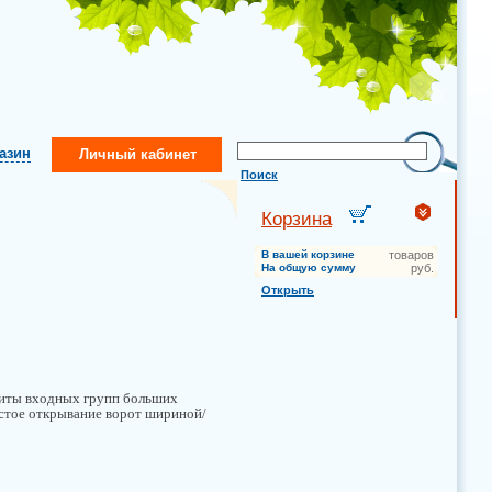
газин
Личный кабинет
Поиск
Корзина
В вашей корзине
товаров
На общую сумму
руб.
Открыть
щиты входных групп больших
стое открывание ворот шириной/