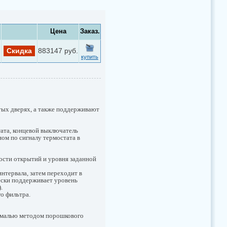
Цена
Заказ.
Скидка
883147 руб.
купить
ых дверях, а также поддерживают
ата, концевой выключатель
ом по сигналу термостата в
ости открытий и уровня заданной
нтервала, затем переходит в
ески поддерживает уровень
).
го фильтра.
 эмалью методом порошкового