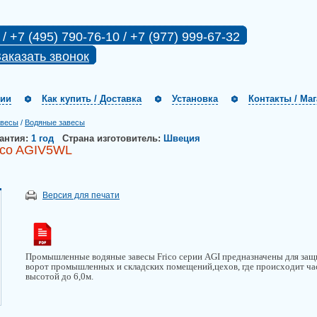
 / +7 (495) 790-76-10 / +7 (977) 999-67-32
аказать звонок
нии
Как купить / Доставка
Установка
Контакты / Ма
авесы
/
Водяные завесы
антия:
1 год
Страна изготовитель:
Швеция
ico AGIV5WL
Версия для печати
Промышленные водяные завесы Frico серии AGI предназначены для за
ворот промышленных и складских помещений,цехов, где происходит ча
высотой до 6,0м.