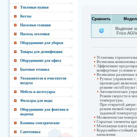
Тепловые пушки
Котлы
Сравнить
Модел
Насосные станции
Водяная з
Frico AGI
Насосы, оголовки
Оборудование для уборки
Товары для дезинфекции
Установка горизонталь
Оборудование для офиса
Возможна компоновка н
Эффективно предотвра
Бытовая техника
комфортные условия в 
Возможны различные в
Увлажнители и очистители
Ручное управление с
воздуха
производит включени
режиме on/off (пуль
Автоматическое упра
Мебель и аксессуары
Режим скорости и мо
температуры.
Фильтры для воды
При открытой двери з
режим низкой скорос
Оборудование для фонтана и
заданной температур
водоема
Мелкоячеистая поверхн
Скрытые элементы кре
Камины электрические
Монтажная плата входи
Коррозийно-стойкий к
Сантехника
напыления.