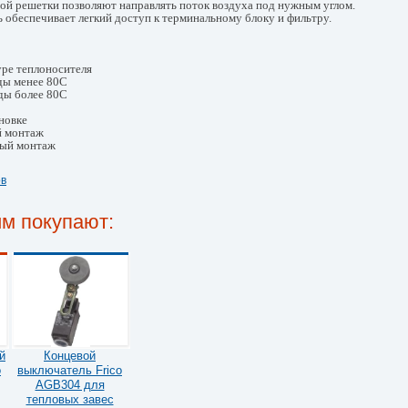
й решетки позволяют направлять поток воздуха под нужным углом.
 обеспечивает легкий доступ к терминальному блоку и фильтру.
уре теплоносителя
ды менее 80С
ды более 80С
овке
 монтаж
ый монтаж
ов
им покупают:
й
Концевой
o
выключатель Frico
AGB304 для
тепловых завес