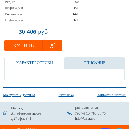
Вес, кг
16,8
Ширина, мм
350
Высота, мм
640
Глубина, мм
370
30 406
руб
КУПИТЬ
ХАРАКТЕРИСТИКИ
ОПИСАНИЕ
Как купить \ Доставка
Установка
Контакты \ Магазин
Москва,
(495) 788-54-29
,
Алтуфьевское шоссе
790-76-10
,
795-51-73
д.27 офис 341
info@alsera.ru