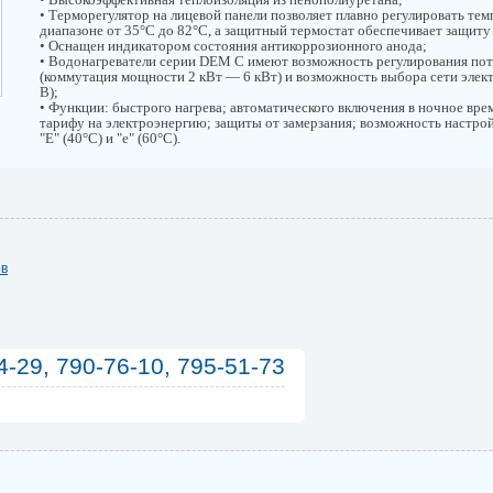
• Терморегулятор на лицевой панели позволяет плавно регулировать тем
диапазоне от 35°С до 82°С, а защитный термостат обеспечивает защиту
• Оснащен индикатором состояния антикоррозионного анода;
• Водонагреватели серии DEM C имеют возможность регулирования по
(коммутация мощности 2 кВт — 6 кВт) и возможность выбора сети элек
В);
• Функции: быстрого нагрева; автоматического включения в ночное вре
тарифу на электроэнергию; защиты от замерзания; возможность настр
"Е" (40°С) и "е" (60°С).
ов
4-29, 790-76-10, 795-51-73