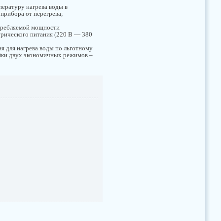
пературу нагрева воды в
 прибора от перегрева;
требляемой мощности
трического питания (220 В — 380
мя для нагрева воды по льготному
ойки двух экономичных режимов –