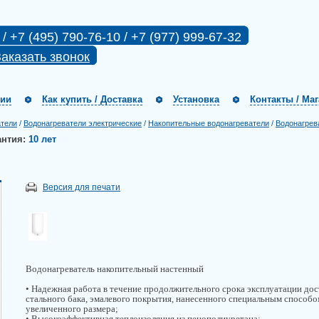
 / +7 (495) 790-76-10 / +7 (977) 999-67-32
аказать звонок
нии
Как купить / Доставка
Установка
Контакты / Ма
атели
/
Водонагреватели электрические
/
Накопительные водонагреватели
/
Водонагрев
антия:
10 лет
Версия для печати
Водонагреватель накопительный настенный
• Надежная работа в течение продолжительного срока эксплуатации дос
стального бака, эмалевого покрытия, нанесенного специальным способо
увеличенного размера;
• Высокоэффективная теплоизоляция из пенополиуретана;