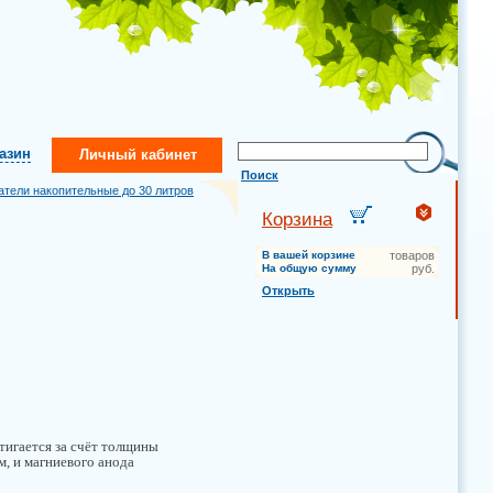
газин
Личный кабинет
Поиск
атели накопительные до 30 литров
Корзина
В вашей корзине
товаров
На общую сумму
руб.
Открыть
тигается за счёт толщины
м, и магниевого анода