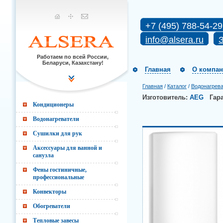
+7 (495) 788-54-29
info@alsera.ru
З
Работаем по всей России,
Беларуси, Казахстану!
Главная
О компа
Главная
/
Каталог
/
Водонагрев
Изготовитель:
AEG
Гар
Кондиционеры
Водонагреватели
Сушилки для рук
Аксессуары для ванной и
санузла
Фены гостиничные,
профессиональные
Конвекторы
Обогреватели
Тепловые завесы