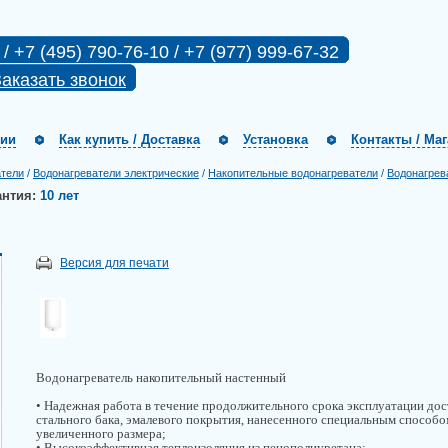
 / +7 (495) 790-76-10 / +7 (977) 999-67-32
аказать звонок
нии
Как купить / Доставка
Установка
Контакты / Ма
атели
/
Водонагреватели электрические
/
Накопительные водонагреватели
/
Водонагрев
антия:
10 лет
Версия для печати
Водонагреватель накопительный настенный
• Надежная работа в течение продолжительного срока эксплуатации дос
стального бака, эмалевого покрытия, нанесенного специальным способо
увеличенного размера;
• Высокоэффективная теплоизоляция из пенополиуретана;