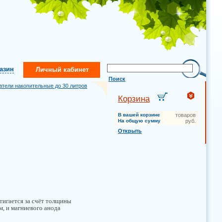
газин
Личный кабинет
Поиск
атели накопительные до 30 литров
Корзина
В вашей корзине
товаров
На общую сумму
руб.
Открыть
тигается за счёт толщины
м, и магниевого анода