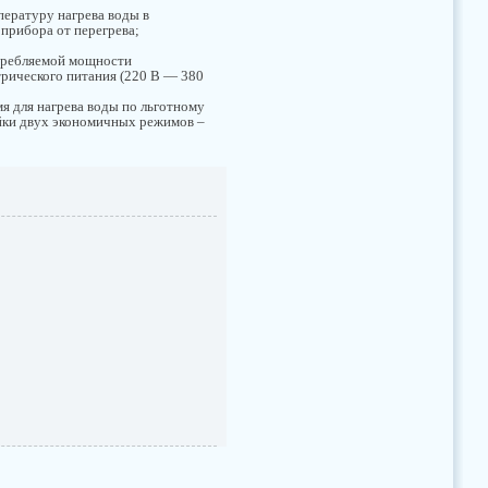
пературу нагрева воды в
 прибора от перегрева;
требляемой мощности
трического питания (220 В — 380
мя для нагрева воды по льготному
ойки двух экономичных режимов –