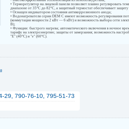
• Терморегулятор на лицевой панели позволяет плавно регулировать тем
диапазоне от 35°С до 82°С, а защитный термостат обеспечивает защиту
• Оснащен индикатором состояния антикоррозионного анода;
• Водонагреватели серии DEM C имеют возможность регулирования по
(коммутация мощности 2 кВт — 6 кВт) и возможность выбора сети элек
В);
• Функции: быстрого нагрева; автоматического включения в ночное вре
тарифу на электроэнергию; защиты от замерзания; возможность настр
"Е" (40°С) и "е" (60°С).
ов
4-29, 790-76-10, 795-51-73