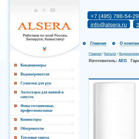
+7 (495) 788-54-29
info@alsera.ru
З
Работаем по всей России,
Беларуси, Казахстану!
Главная
О компа
Главная
/
Каталог
/
Водонагрев
Изготовитель:
AEG
Гар
Кондиционеры
Водонагреватели
Сушилки для рук
Аксессуары для ванной и
санузла
Фены гостиничные,
профессиональные
Конвекторы
Обогреватели
Тепловые завесы