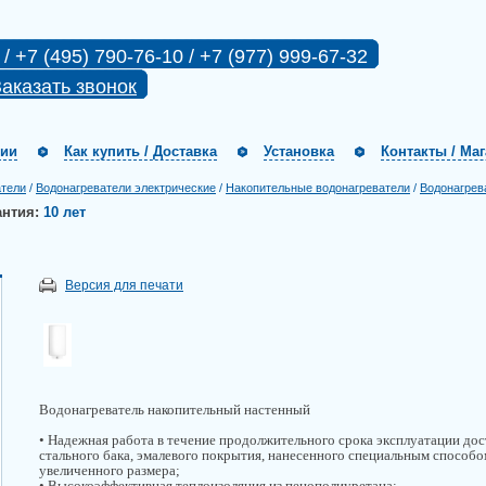
 / +7 (495) 790-76-10 / +7 (977) 999-67-32
аказать звонок
нии
Как купить / Доставка
Установка
Контакты / Ма
атели
/
Водонагреватели электрические
/
Накопительные водонагреватели
/
Водонагрев
антия:
10 лет
Версия для печати
Водонагреватель накопительный настенный
• Надежная работа в течение продолжительного срока эксплуатации дос
стального бака, эмалевого покрытия, нанесенного специальным способо
увеличенного размера;
• Высокоэффективная теплоизоляция из пенополиуретана;