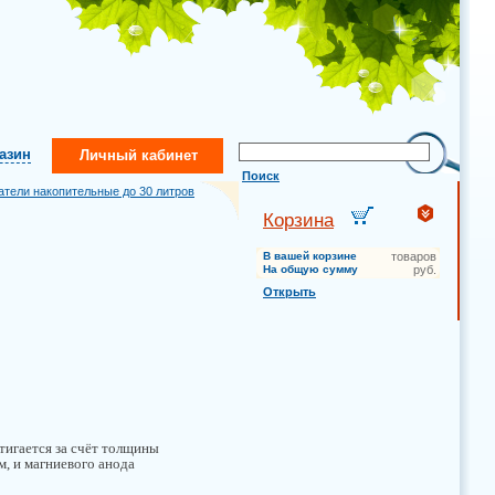
газин
Личный кабинет
Поиск
атели накопительные до 30 литров
Корзина
В вашей корзине
товаров
На общую сумму
руб.
Открыть
тигается за счёт толщины
м, и магниевого анода