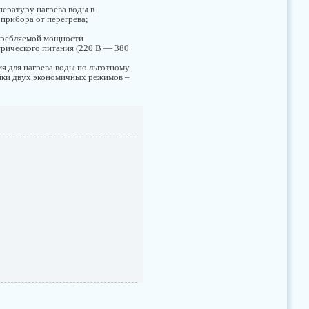
пературу нагрева воды в
 прибора от перегрева;
требляемой мощности
трического питания (220 В — 380
мя для нагрева воды по льготному
ойки двух экономичных режимов –