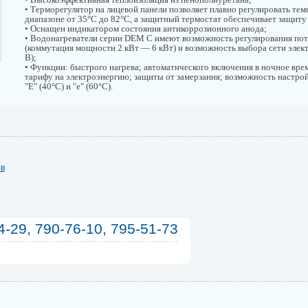
• Терморегулятор на лицевой панели позволяет плавно регулировать тем
диапазоне от 35°С до 82°С, а защитный термостат обеспечивает защиту
• Оснащен индикатором состояния антикоррозионного анода;
• Водонагреватели серии DEM C имеют возможность регулирования по
(коммутация мощности 2 кВт — 6 кВт) и возможность выбора сети элек
В);
• Функции: быстрого нагрева; автоматического включения в ночное вре
тарифу на электроэнергию; защиты от замерзания; возможность настр
"Е" (40°С) и "е" (60°С).
ов
4-29, 790-76-10, 795-51-73