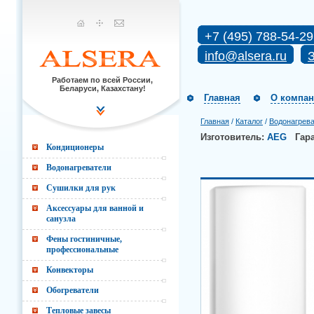
+7 (495) 788-54-29
info@alsera.ru
З
Работаем по всей России,
Беларуси, Казахстану!
Главная
О компа
Главная
/
Каталог
/
Водонагрев
Изготовитель:
AEG
Гар
Кондиционеры
Водонагреватели
Сушилки для рук
Аксессуары для ванной и
санузла
Фены гостиничные,
профессиональные
Конвекторы
Обогреватели
Тепловые завесы