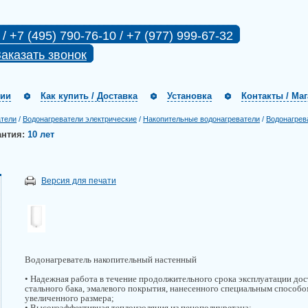
 / +7 (495) 790-76-10 / +7 (977) 999-67-32
аказать звонок
нии
Как купить / Доставка
Установка
Контакты / Ма
атели
/
Водонагреватели электрические
/
Накопительные водонагреватели
/
Водонагрев
антия:
10 лет
Версия для печати
Водонагреватель накопительный настенный
• Надежная работа в течение продолжительного срока эксплуатации дос
стального бака, эмалевого покрытия, нанесенного специальным способо
увеличенного размера;
• Высокоэффективная теплоизоляция из пенополиуретана;