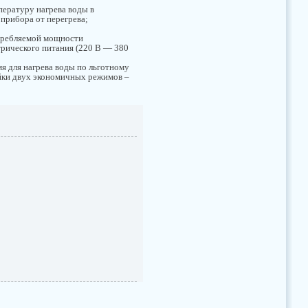
пературу нагрева воды в
 прибора от перегрева;
требляемой мощности
трического питания (220 В — 380
мя для нагрева воды по льготному
ойки двух экономичных режимов –