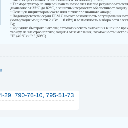
• Терморегулятор на лицевой панели позволяет плавно регулировать тем
диапазоне от 35°С до 82°С, а защитный термостат обеспечивает защиту
• Оснащен индикатором состояния антикоррозионного анода;
• Водонагреватели серии DEM C имеют возможность регулирования по
(коммутация мощности 2 кВт — 6 кВт) и возможность выбора сети элек
В);
• Функции: быстрого нагрева; автоматического включения в ночное вре
тарифу на электроэнергию; защиты от замерзания; возможность настр
"Е" (40°С) и "е" (60°С).
ов
4-29, 790-76-10, 795-51-73