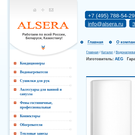
+7 (495) 788-54-29
info@alsera.ru
З
Работаем по всей России,
Беларуси, Казахстану!
Главная
О компа
Главная
/
Каталог
/
Водонагрев
Изготовитель:
AEG
Гар
Кондиционеры
Водонагреватели
Сушилки для рук
Аксессуары для ванной и
санузла
Фены гостиничные,
профессиональные
Конвекторы
Обогреватели
Тепловые завесы