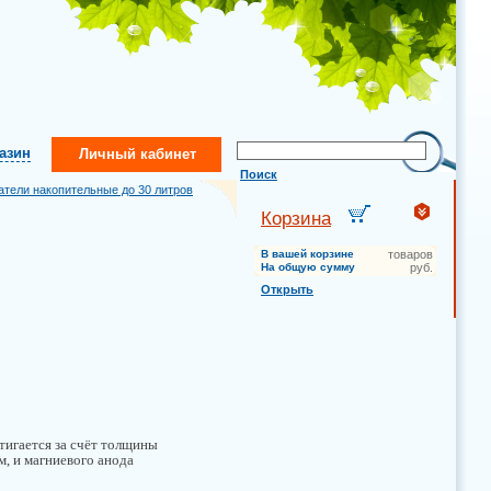
газин
Личный кабинет
Поиск
атели накопительные до 30 литров
Корзина
В вашей корзине
товаров
На общую сумму
руб.
Открыть
тигается за счёт толщины
м, и магниевого анода