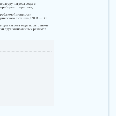
пературу нагрева воды в
 прибора от перегрева;
требляемой мощности
трического питания (220 В — 380
мя для нагрева воды по льготному
ойки двух экономичных режимов –