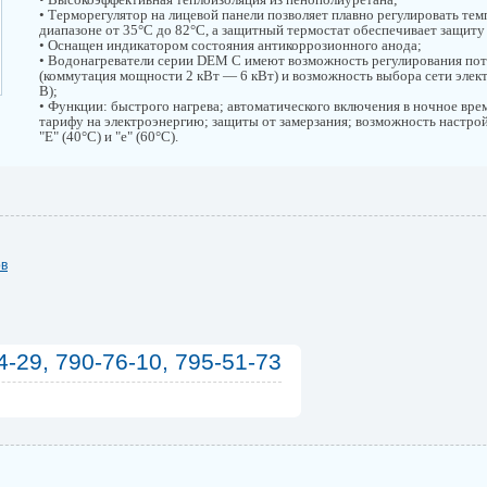
• Терморегулятор на лицевой панели позволяет плавно регулировать тем
диапазоне от 35°С до 82°С, а защитный термостат обеспечивает защиту
• Оснащен индикатором состояния антикоррозионного анода;
• Водонагреватели серии DEM C имеют возможность регулирования по
(коммутация мощности 2 кВт — 6 кВт) и возможность выбора сети элек
В);
• Функции: быстрого нагрева; автоматического включения в ночное вре
тарифу на электроэнергию; защиты от замерзания; возможность настр
"Е" (40°С) и "е" (60°С).
ов
4-29, 790-76-10, 795-51-73