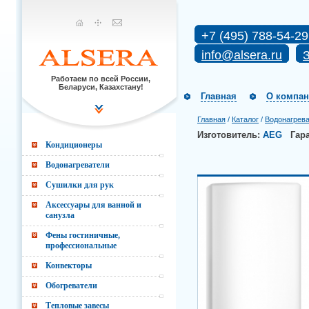
+7 (495) 788-54-29
info@alsera.ru
З
Работаем по всей России,
Беларуси, Казахстану!
Главная
О компа
Главная
/
Каталог
/
Водонагрев
Изготовитель:
AEG
Гар
Кондиционеры
Водонагреватели
Сушилки для рук
Аксессуары для ванной и
санузла
Фены гостиничные,
профессиональные
Конвекторы
Обогреватели
Тепловые завесы