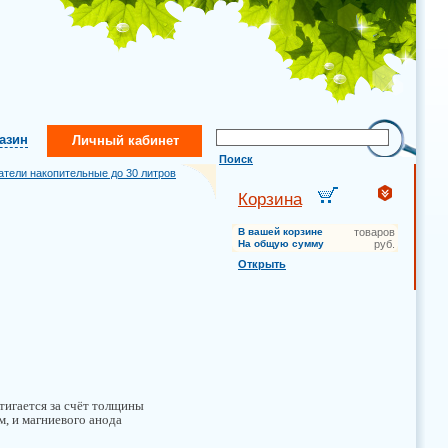
газин
Личный кабинет
Поиск
атели накопительные до 30 литров
Корзина
В вашей корзине
товаров
На общую сумму
руб.
Открыть
тигается за счёт толщины
м, и магниевого анода