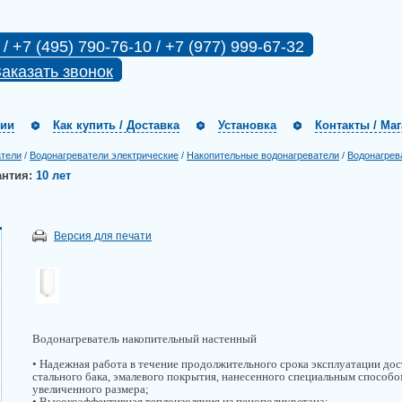
 / +7 (495) 790-76-10 / +7 (977) 999-67-32
аказать звонок
нии
Как купить / Доставка
Установка
Контакты / Ма
атели
/
Водонагреватели электрические
/
Накопительные водонагреватели
/
Водонагрев
антия:
10 лет
Версия для печати
Водонагреватель накопительный настенный
• Надежная работа в течение продолжительного срока эксплуатации дос
стального бака, эмалевого покрытия, нанесенного специальным способо
увеличенного размера;
• Высокоэффективная теплоизоляция из пенополиуретана;