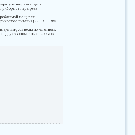
пературу нагрева воды в
 прибора от перегрева;
требляемой мощности
трического питания (220 В — 380
мя для нагрева воды по льготному
ойки двух экономичных режимов –