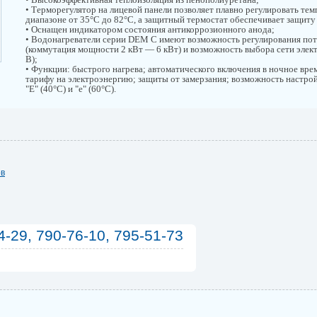
• Терморегулятор на лицевой панели позволяет плавно регулировать тем
диапазоне от 35°С до 82°С, а защитный термостат обеспечивает защиту
• Оснащен индикатором состояния антикоррозионного анода;
• Водонагреватели серии DEM C имеют возможность регулирования по
(коммутация мощности 2 кВт — 6 кВт) и возможность выбора сети элек
В);
• Функции: быстрого нагрева; автоматического включения в ночное вре
тарифу на электроэнергию; защиты от замерзания; возможность настр
"Е" (40°С) и "е" (60°С).
ов
4-29, 790-76-10, 795-51-73