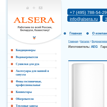
+7 (495) 788-54-29
info@alsera.ru
З
Работаем по всей России,
Беларуси, Казахстану!
Главная
О компа
Главная
/
Каталог
/
Водонагрев
Изготовитель:
AEG
Гар
Кондиционеры
Водонагреватели
Сушилки для рук
Аксессуары для ванной и
санузла
Фены гостиничные,
профессиональные
Конвекторы
Обогреватели
Тепловые завесы