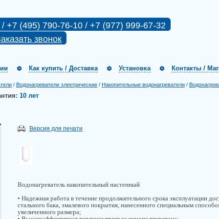
 / +7 (495) 790-76-10 / +7 (977) 999-67-32
аказать звонок
нии
Как купить / Доставка
Установка
Контакты / Ма
атели
/
Водонагреватели электрические
/
Накопительные водонагреватели
/
Водонагрев
антия:
10 лет
Версия для печати
Водонагреватель накопительный настенный
• Надежная работа в течение продолжительного срока эксплуатации дос
стального бака, эмалевого покрытия, нанесенного специальным способо
увеличенного размера;
• Высокоэффективная теплоизоляция из пенополиуретана;