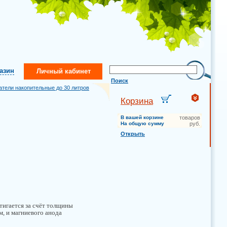
газин
Личный кабинет
Поиск
атели накопительные до 30 литров
Корзина
В вашей корзине
товаров
На общую сумму
руб.
Открыть
тигается за счёт толщины
м, и магниевого анода