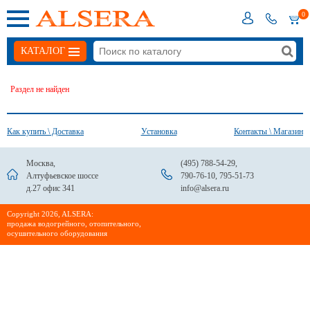
0
КАТАЛОГ
Раздел не найден
Как купить \ Доставка
Установка
Контакты \ Магазин
Москва,
(495) 788-54-29
,
Алтуфьевское шоссе
790-76-10
,
795-51-73
д.27 офис 341
info@alsera.ru
Сopyright 2026, ALSERA:
продажа водогрейного, отопительного,
осушительного оборудования