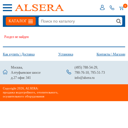
0
КАТАЛОГ
Раздел не найден
Как купить \ Доставка
Установка
Контакты \ Магазин
Москва,
(495) 788-54-29
,
Алтуфьевское шоссе
790-76-10
,
795-51-73
д.27 офис 341
info@alsera.ru
Сopyright 2026, ALSERA:
продажа водогрейного, отопительного,
осушительного оборудования