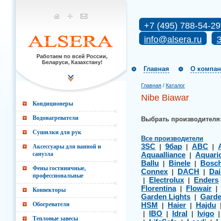
+7 (495) 788-54-29
info@alsera.ru
З
Работаем по всей России,
Беларуси, Казахстану!
Главная
О компа
Главная
/
Каталог
Nibe Biawar
Кондиционеры
Водонагреватели
Выбрать производителя
Сушилки для рук
Все производители
3SC
9бар
ABC
Аксессуары для ванной и
|
|
|
санузла
Aquaalliance
Aquari
|
Ballu
Binele
Bosc
|
|
Фены гостиничные,
Connex
DACH
Dai
|
|
профессиональные
Electrolux
Enders
|
|
Florentina
Flowair
|
Конвекторы
Garden Lights
Gard
|
Обогреватели
HSM
Haier
Hajdu
|
|
IBO
Idral
Ivigo
|
|
|
Тепловые завесы