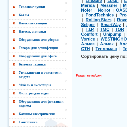
LifeSafe
Losdi
L
|
|
|
Merida
Messner
M
|
|
Тепловые пушки
Nofer
Noirot
OAS
|
|
PondTechnics
Pro
Котлы
|
|
Rolling Stars
Rov
|
|
Насосные станции
Seliger
SmartWay
|
|
T.I.P.
TMC
TOR
|
|
|
Насосы, оголовки
Comfort
Unipump
|
|
Vortice
WESTINGHO
|
Оборудование для уборки
Алмаз
Алмак
Алс
|
|
Товары для дезинфекции
СТН
Тепломаш
Т
|
|
Оборудование для офиса
Сортировать цену по:
Бытовая техника
Увлажнители и очистители
Раздел не найден
воздуха
Мебель и аксессуары
Фильтры для воды
Оборудование для фонтана и
водоема
Камины электрические
Сантехника