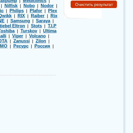
axpump
Mediclinics
|
|
Nilfisk
Nobo
Nodor
|
|
|
|
ic
Philips
Plafor
Plex
|
|
|
Qwikk
RIX
Raiber
Rix
|
|
|
NE
Samsung
Saraya
|
|
|
tiebel Eltron
Stots
T.I.P
|
|
Toshiba
Turskov
Ultima
|
|
alli
Viper
Volcano
|
|
|
OTA
Zanussi
Zilon
|
|
|
ЭМО
Ресурс
Россия
|
|
|