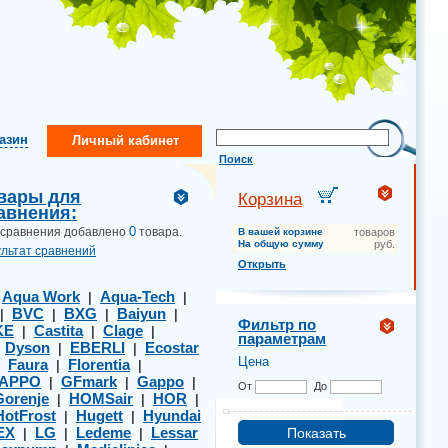
газин
Личный кабинет
Поиск
вары для
Корзина
авнения:
0
 сравнения добавлено
товара.
В вашей корзине
товаров
На общую сумму
руб.
ультат сравнений
Открыть
Aqua Work
Aqua-Tech
|
|
|
BVC
BXG
Baiyun
|
|
|
|
Фильтр по
KE
Castita
Clage
|
|
|
параметрам
Dyson
EBERLI
Ecostar
|
|
|
Цена
Faura
Florentia
|
|
|
APPO
GFmark
Gappo
|
|
|
От
До
Gorenje
HOMSair
HOR
|
|
|
HotFrost
Hugett
Hyundai
|
|
EX
LG
Ledeme
Lessar
|
|
|