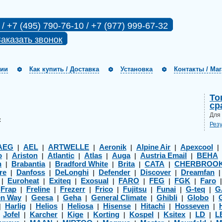
 / +7 (495) 790-76-10 / +7 (977) 999-67-32
аказать звонок
нии
Как купить / Доставка
Установка
Контакты / Ма
То
ср
Для
:
Рез
AEG
AEL
ARTWELLE
Aeronik
Alpine Air
Apexcool
|
|
|
|
|
o
Ariston
Atlantic
Atlas
Auga
Austria Email
BEHA
|
|
|
|
|
|
h
Brabantia
Bradford White
Brita
CATA
CHERBROO
|
|
|
|
|
re
Danfoss
DeLonghi
Defender
Discover
Dreamfan
|
|
|
|
|
Euroheat
Exiteq
Exosual
FARO
FEG
FGK
Faro
|
|
|
|
|
|
|
Frap
Freline
Frezerr
Frico
Fujitsu
Funai
G-teq
G
|
|
|
|
|
|
|
|
en Way
Geesa
Geha
General Climate
Ghibli
Globo
|
|
|
|
|
|
Harlig
Helios
Heliosa
Hisense
Hitachi
Hosseven
|
|
|
|
|
|
|
Jofel
Karcher
Kige
Korting
Kospel
Ksitex
LD
L
|
|
|
|
|
|
|
|