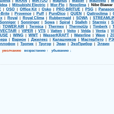
uxeva
MAAN
MIRTOO
Magnus
Master
Maunfeld
M
|
|
|
|
|
|
idea
Mitsubishi Electric
Mor-Flo
Neoclima
Nibe Biawar
|
|
|
|
E
OSO
Office Kit
Osko
PRO-BRITUE
PSG
Panason
|
|
|
|
|
|
-Brite
Provence
Puff
PureDico
QUEN
Qattroclima
|
|
|
|
|
|
ex
Royal
Royal Clima
Rubbermaid
SOWA
STREAMLI
|
|
|
|
|
Sonniger
Sonninger
Sowa
Spiral
Stalleh
Starmix
S
|
|
|
|
|
|
TOWER AIR
Termica
Thermex
ThermoUp
Timberk
|
|
|
|
|
|
VECTAIR
VIPER
VTS
Vatten
Veito
Velda
Venta
Vi
|
|
|
|
|
|
|
USE
WING
WWT
WasserKRAFT
Waterline
Wave
Z
|
|
|
|
|
|
ера
Варион
Джилекс
Калашников
МастерЛето
Р
|
|
|
|
|
еплофон
Тропик
Тругор
Эван
ЭкоПрибор
Элвин
|
|
|
|
|
умолчанию
возрастанию ↑
убыванию ↓