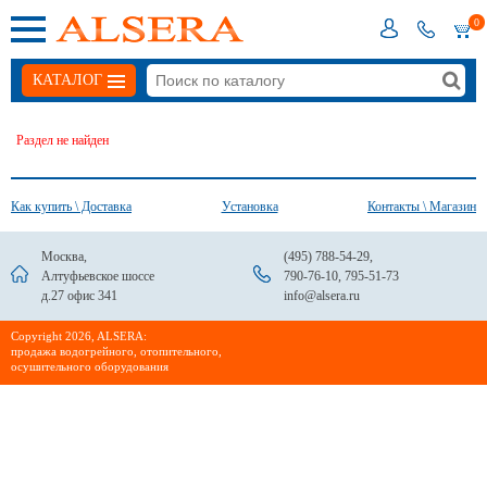
0
КАТАЛОГ
Раздел не найден
Как купить \ Доставка
Установка
Контакты \ Магазин
Москва,
(495) 788-54-29
,
Алтуфьевское шоссе
790-76-10
,
795-51-73
д.27 офис 341
info@alsera.ru
Сopyright 2026, ALSERA:
продажа водогрейного, отопительного,
осушительного оборудования